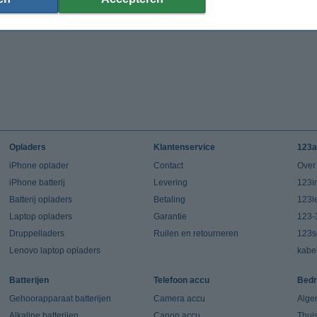
Opladers
Klantenservice
123a
iPhone oplader
Contact
Over
iPhone batterij
Levering
123in
Batterij opladers
Betaling
123l
Laptop opladers
Garantie
123-
Druppelladers
Ruilen en retourneren
123s
Lenovo laptop opladers
kabe
Batterijen
Telefoon accu
Bedr
Gehoorapparaat batterijen
Camera accu
Alge
Alkaline batterijen
Canon accu
Thui