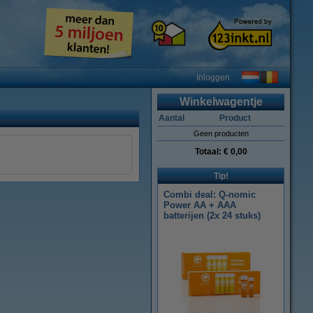
Inloggen
Winkelwagentje
Aantal
Product
Geen producten
Totaal:
€ 0,00
Tip!
Combi deal: Q-nomic
Power AA + AAA
batterijen (2x 24 stuks)