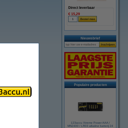
Direct leverbaar
€ 15,29
Nieuwsbrief
Populaire producten
123accu Xtreme Power AAA /
MN2400 / LR03 alkaline batterij 24