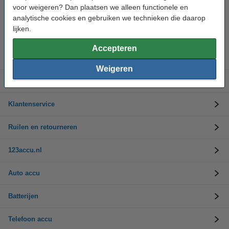
voor weigeren? Dan plaatsen we alleen functionele en
analytische cookies en gebruiken we technieken die daarop
Hulp nodig? Bel ons op 0294-787125
Op werkdagen van 9.00 tot 17.30 uur
lijken.
Accepteren
Accu's
Weigeren
Opladers
Klantenservice
Ruilen en retourneren
123accu.nl
Auto accu
Batterijen
Telefoon accu