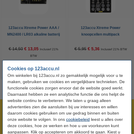
123accu Xtreme Power AAA /
123accu Xtreme Power
MN2400 / LR03 alkaline batterij
knoopcellen multipack
24 stuks
€ 14,50
€ 13,05
€ 5,95
€ 5,36
Inclusief 21%
Inclusief 21% BTW
BTW
Cookies op 123accu.nl
Om winkelen bij 123accu.nl zo gemakkelijk mogelijk voor u te
maken, gebruiken we cookies en vergelijkbare technieken. De
functionele cookies zorgen ervoor dat de website goed werkt.
Daarnaast hebben ze een analytische functie die ons helpt de
website continu te verbeteren. We laten u graag alleen
advertenties zien die aansluiten bij uw interesses en willen
Meer dan 5 miljoen klanten!
daarom cookies gebruiken om uw gedrag binnen en buiten
Voor 23.59 uur besteld, morgen in huis!
onze website te volgen. In ons
cookiebeleid
leest u alles over
Laagsteprijsgarantie!
deze cookies, hoe ze werken en hoe u uw voorkeuren kunt
aanpassen. Klik op accepteren om akkoord te gaan. Kiest u