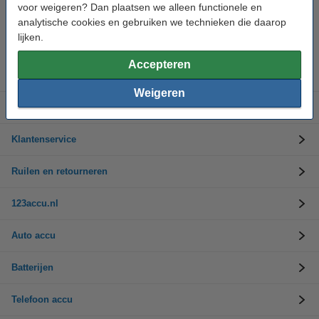
voor weigeren? Dan plaatsen we alleen functionele en
analytische cookies en gebruiken we technieken die daarop
Hulp nodig? Bel ons op 0294-787125
Op werkdagen van 9.00 tot 17.30 uur
lijken.
Accepteren
Accu's
Weigeren
Opladers
Klantenservice
Ruilen en retourneren
123accu.nl
Auto accu
Batterijen
Telefoon accu