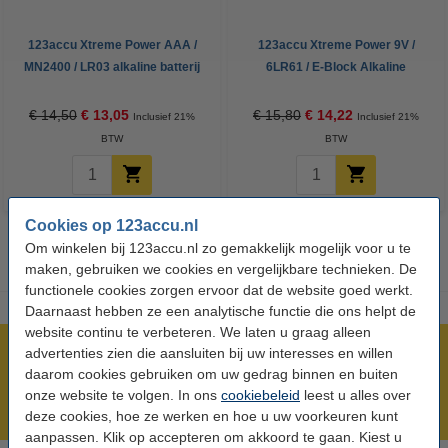
123accu Xtreme Power AAA /
123accu Xtreme Power 9V /
MN2400 / LR03 alkaline batterij
6LR61 / E-Block Alkaline
24 stuks
Batterij 5 stuks
€ 14,50
€ 13,05
€ 15,80
€ 14,22
Inclusief 21%
Inclusief 21%
BTW
BTW
Cookies op 123accu.nl
Om winkelen bij 123accu.nl zo gemakkelijk mogelijk voor u te
maken, gebruiken we cookies en vergelijkbare technieken. De
functionele cookies zorgen ervoor dat de website goed werkt.
Daarnaast hebben ze een analytische functie die ons helpt de
website continu te verbeteren. We laten u graag alleen
advertenties zien die aansluiten bij uw interesses en willen
Meer dan 5 miljoen klanten!
daarom cookies gebruiken om uw gedrag binnen en buiten
Voor 23.59 uur besteld, morgen in huis!
onze website te volgen. In ons
cookiebeleid
leest u alles over
Laagsteprijsgarantie!
deze cookies, hoe ze werken en hoe u uw voorkeuren kunt
aanpassen. Klik op accepteren om akkoord te gaan. Kiest u