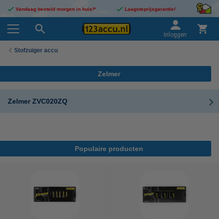
Vandaag besteld morgen in huis!*
Laagsteprijsgarantie!
Inloggen
Stofzuiger accu
Zelmer
Zelmer ZVC020ZQ
Populaire producten