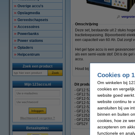
Overige accu's
Opslagmedia
vergrote
Gereedschapsets
Omschrijving
Accessoires
Deze set, bestaande uit 2 stuks hoge
Powerbanks
tractietoepassing. Bijvoorbeeld elek
een capaciteit van 60 Ah. Dat zorgt
Power stations
Opladers
Het gel type accu is een geavanceer
als een semi-vaste stof. Dit is de ge
Helpcentrum
accu.
Zoek een product
Houd bij het plaatsen van de Sonn
Zoek
Cookies op 1
Om winkelen bij 123
Mijn 123accu.nl
Dit product vervangt partnummers
cookies en vergelij
- GF12 52 Y
- GF12 52 YO
website goed werkt.
- GF12-52 Y
website continu te 
- GF12-52 Y0
- GF12-52 YO
aansluiten bij uw i
- GF12-52Y
binnen en buiten on
- GF1252Y
Wachtwoord vergeten ?
- GF1252YO
cookies, hoe ze we
- GF52Y
accepteren om akko
Betaalopties:
functionele en anal