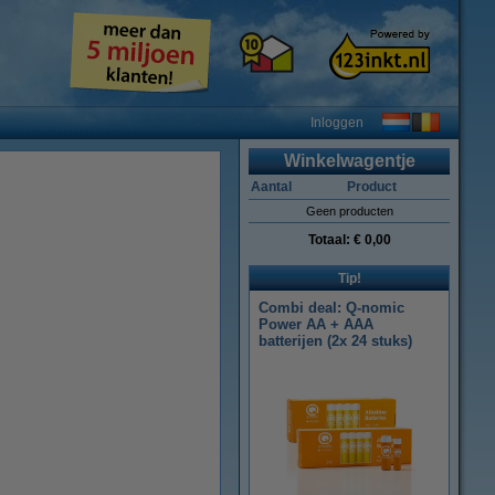
Inloggen
Winkelwagentje
Aantal
Product
Geen producten
Totaal:
€ 0,00
Tip!
Combi deal: Q-nomic
Power AA + AAA
batterijen (2x 24 stuks)