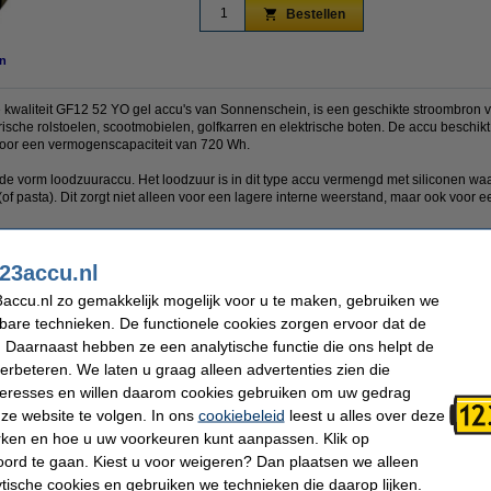
Bestellen
n
 kwaliteit GF12 52 YO gel accu's van Sonnenschein, is een geschikte stroombron vo
trische rolstoelen, scootmobielen, golfkarren en elektrische boten. De accu beschi
 voor een vermogenscapaciteit van 720 Wh.
de vorm loodzuuraccu. Het loodzuur is in dit type accu vermengd met siliconen waa
l (of pasta). Dit zorgt niet alleen voor een lagere interne weerstand, maar ook voor 
enschein GF12-52Y0 rekening met de afmetingen (261 x 170 x 178 mm).
23accu.nl
accu.nl zo gemakkelijk mogelijk voor u te maken, gebruiken we
:
kbare technieken. De functionele cookies zorgen ervoor dat de
 Daarnaast hebben ze een analytische functie die ons helpt de
verbeteren. We laten u graag alleen advertenties zien die
nteresses en willen daarom cookies gebruiken om uw gedrag
ze website te volgen. In ons
cookiebeleid
leest u alles over deze
rken en hoe u uw voorkeuren kunt aanpassen. Klik op
ord te gaan. Kiest u voor weigeren? Dan plaatsen we alleen
ytische cookies en gebruiken we technieken die daarop lijken.