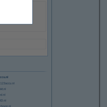
ccu.nl
 123accu.nl
kt.nl
ed.nl
3D.nl
choon.nl