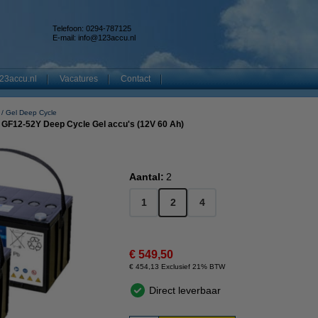
Telefoon: 0294-787125
E-mail:
info@123accu.nl
23accu.nl
Vacatures
Contact
Gel Deep Cycle
/ GF12-52Y Deep Cycle Gel accu's (12V 60 Ah)
Aantal:
2
1
2
4
€ 549,50
€ 454,13 Exclusief 21% BTW
Direct leverbaar