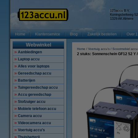
123accu B.V.
Koningsbeltweg 52
1329 AK Almere
Home
Klantenservice
Blog
Zakelijk bestellen
Over 1
Webwinkel
Home
Voertuig accu's
Scootmobiel accu
Aanbiedingen
2 stuks: Sonnenschein GF12 52 Y 
Laptop accu
Alles voor laptops
Gereedschap accu
Batterijen
Tuingereedschap accu
Accu gereedschap
Stofzuiger accu
Mobiele telefoon accu
Camera accu
Videocamera accu
Voertuig accu's
Thuisbatterij