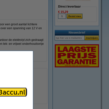
Direct leverbaar
€ 15,29
or een groot aantal lichtere
kt over een spanning van 12 V en
Nieuwsbrief
rdoor de elektrolyt zich gedraagt
een lek- en vrijwel onderhoudsvrije