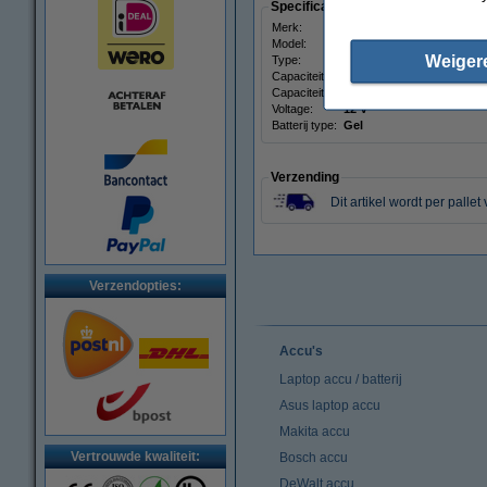
Specificaties
Merk:
Sonnenschein
Model:
GF12-52Y0
Weiger
Type:
🔋Accu
Capaciteit:
60.000 mAh
Capaciteit:
60 Ah
Voltage:
12 V
Batterij type:
Gel
Verzending
Dit artikel wordt per pallet
Verzendopties:
Accu's
Laptop accu / batterij
Asus laptop accu
Makita accu
Vertrouwde kwaliteit:
Bosch accu
DeWalt accu