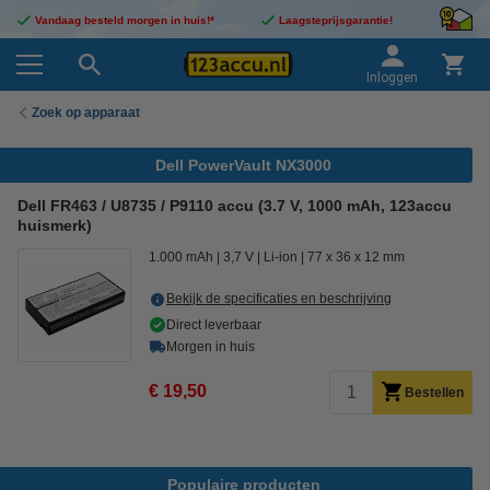
Vandaag besteld morgen in huis!*
Laagsteprijsgarantie!
Inloggen
Zoek op apparaat
Dell PowerVault NX3000
Dell FR463 / U8735 / P9110 accu (3.7 V, 1000 mAh, 123accu
huismerk)
1.000 mAh
3,7 V
Li-ion
77 x 36 x 12 mm
Bekijk de specificaties en beschrijving
Direct leverbaar
Morgen in huis
€ 19,50
Bestellen
Populaire producten