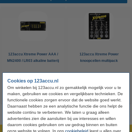
123accu Xtreme Power AAA /
123accu Xtreme Power
MN2400 / LR03 alkaline batterij
knoopcellen multipack
24 stuks
€ 14,50
€ 13,05
€ 5,95
€ 5,36
Inclusief 21%
Inclusief 21% BTW
Cookies op 123accu.nl
BTW
Om winkelen bij 123accu.nl zo gemakkelijk mogelijk voor u te
maken, gebruiken we cookies en vergelijkbare technieken. De
functionele cookies zorgen ervoor dat de website goed werkt.
Daarnaast hebben ze een analytische functie die ons helpt de
website continu te verbeteren. We laten u graag alleen
advertenties zien die aansluiten bij uw interesses en willen
daarom cookies gebruiken om uw gedrag binnen en buiten
onze website te volgen. In ons
cookiebeleid
leest u alles over