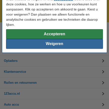
Meer dan 5 miljoen klanten!
deze cookies, hoe ze werken en hoe u uw voorkeuren kunt
Voor 23.59 uur besteld, morgen in huis!
aanpassen. Klik op accepteren om akkoord te gaan. Kiest u
voor weigeren? Dan plaatsen we alleen functionele en
Laagsteprijsgarantie!
analytische cookies en gebruiken we technieken die daarop
lijken.
Hulp nodig? Bel ons op 0294-787125
Accepteren
Op werkdagen van 9.00 tot 17.30 uur
Weigeren
Accu's
Opladers
Klantenservice
Ruilen en retourneren
123accu.nl
Auto accu