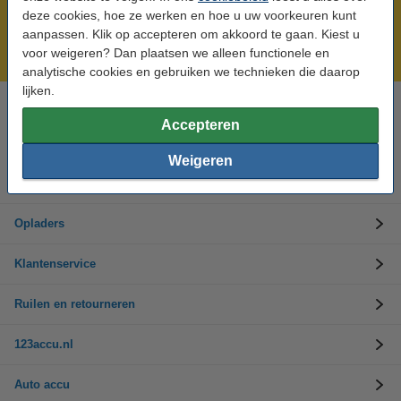
Meer dan 5 miljoen klanten!
deze cookies, hoe ze werken en hoe u uw voorkeuren kunt
Voor 23.59 uur besteld, morgen in huis!
aanpassen. Klik op accepteren om akkoord te gaan. Kiest u
voor weigeren? Dan plaatsen we alleen functionele en
Laagsteprijsgarantie!
analytische cookies en gebruiken we technieken die daarop
lijken.
Hulp nodig? Bel ons op 0294-787125
Accepteren
Op werkdagen van 9.00 tot 17.30 uur
Weigeren
Accu's
Opladers
Klantenservice
Ruilen en retourneren
123accu.nl
Auto accu