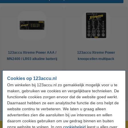
123accu Xtreme Power AAA /
123accu Xtreme Power
MN2400 / LR03 alkaline batterij
knoopcellen multipack
24 stuks
€ 14,50
€ 13,05
€ 5,95
€ 5,36
Inclusief 21%
Inclusief 21% BTW
Cookies op 123accu.nl
BTW
Om winkelen bij 123accu.nl zo gemakkelijk mogelijk voor u te
maken, gebruiken we cookies en vergelijkbare technieken. De
functionele cookies zorgen ervoor dat de website goed werkt.
Daarnaast hebben ze een analytische functie die ons helpt de
website continu te verbeteren. We laten u graag alleen
advertenties zien die aansluiten bij uw interesses en willen
daarom cookies gebruiken om uw gedrag binnen en buiten
onze website te volgen. In ons
cookiebeleid
leest u alles over