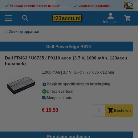
Vandaag besteld morgen in huis!*
Laagsteprijsgarantie!
Inloggen
Zoek op apparaat
Dell PowerEdge R910
Dell FR463 / U8735 / P9110 accu (3.7 V, 1000 mAh, 123accu
huismerk)
1.000 mAh
3,7 V
Li-ion
77 x 36 x 12 mm
Bekijk de specificaties en beschrijving
Direct leverbaar
Morgen in huis
€ 19,50
Bestellen
Populaire producten