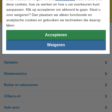
Meer dan 5 miljoen klanten!
deze cookies, hoe ze werken en hoe u uw voorkeuren kunt
Voor 23.59 uur besteld, morgen in huis!
aanpassen. Klik op accepteren om akkoord te gaan. Kiest u
voor weigeren? Dan plaatsen we alleen functionele en
Laagsteprijsgarantie!
analytische cookies en gebruiken we technieken die daarop
lijken.
Hulp nodig? Bel ons op 0294-787125
Accepteren
Op werkdagen van 9.00 tot 17.30 uur
Weigeren
Accu's
Opladers
Klantenservice
Ruilen en retourneren
123accu.nl
Auto accu