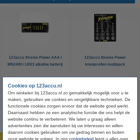
123accu Xtreme Power AAA /
123accu Xtreme Power
MN2400 / LR03 alkaline batterij
knoopcellen multipack
24 stuks
€ 14,50
€ 13,05
€ 5,95
€ 5,36
Inclusief 21%
Inclusief 21% BTW
Cookies op 123accu.nl
BTW
Om winkelen bij 123accu.nl zo gemakkelijk mogelijk voor u te
maken, gebruiken we cookies en vergelijkbare technieken. De
functionele cookies zorgen ervoor dat de website goed werkt.
Daarnaast hebben ze een analytische functie die ons helpt de
website continu te verbeteren. We laten u graag alleen
advertenties zien die aansluiten bij uw interesses en willen
daarom cookies gebruiken om uw gedrag binnen en buiten
onze website te volgen. In ons
cookiebeleid
leest u alles over