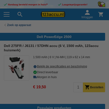
Vandaag besteld morgen in huis!*
Laagsteprijsgarantie!
Inloggen
Zoek op apparaat
Dell PowerEdge 2500
Dell 275FR / J6131 / 57DHN accu (6 V, 1500 mAh, 123accu
huismerk)
1.500 mAh
6 V
Ni-MH
119 x 62 x 14 mm
Bekijk de specificaties en beschrijving
Direct leverbaar
Morgen in huis
€ 19,50
Bestellen
Populaire producten