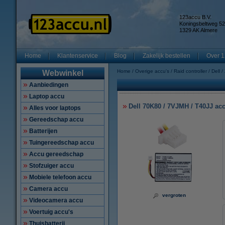
123accu B.V.
Koningsbeltweg 52
1329 AK Almere
Home
Klantenservice
Blog
Zakelijk bestellen
Over 1
Home
Overige accu's
Raid controller
Dell
Webwinkel
Aanbiedingen
Laptop accu
Dell 70K80 / 7VJMH / T40JJ ac
Alles voor laptops
Gereedschap accu
Batterijen
Tuingereedschap accu
Accu gereedschap
Stofzuiger accu
Mobiele telefoon accu
Camera accu
vergroten
Videocamera accu
Voertuig accu's
Thuisbatterij