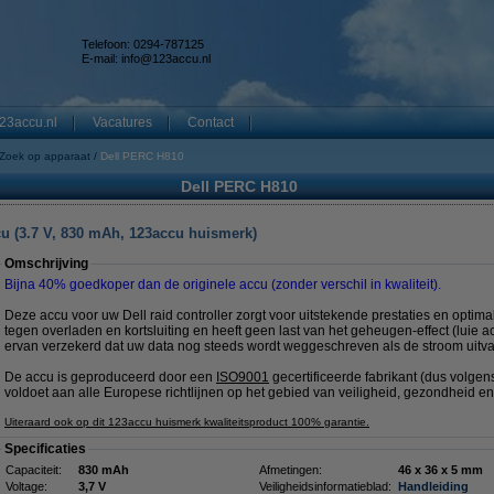
Telefoon: 0294-787125
E-mail:
info@123accu.nl
23accu.nl
Vacatures
Contact
Zoek op apparaat
Dell PERC H810
Dell PERC H810
cu (3.7 V, 830 mAh, 123accu huismerk)
Omschrijving
Bijna 40% goedkoper dan de originele accu (zonder verschil in kwaliteit).
Deze accu voor uw Dell raid controller zorgt voor uitstekende prestaties en optimal
tegen overladen en kortsluiting en heeft geen last van het geheugen-effect (luie 
ervan verzekerd dat uw data nog steeds wordt weggeschreven als de stroom uitval
De accu is geproduceerd door een
ISO9001
gecertificeerde fabrikant (dus volge
voldoet aan alle Europese richtlijnen op het gebied van veiligheid, gezondheid en
Uiteraard ook op dit 123accu huismerk kwaliteitsproduct 100% garantie.
Specificaties
Capaciteit:
830 mAh
Afmetingen:
46 x 36 x 5 mm
Voltage:
3,7 V
Veiligheidsinformatieblad:
Handleiding