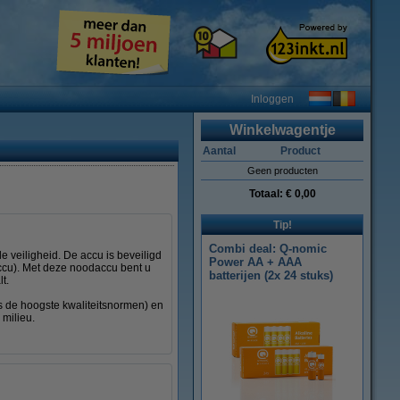
Inloggen
Winkelwagentje
Aantal
Product
Geen producten
Totaal:
€ 0,00
Tip!
Combi deal: Q-nomic
e veiligheid. De accu is beveiligd
Power AA + AAA
accu). Met deze noodaccu bent u
batterijen (2x 24 stuks)
t.
ns de hoogste kwaliteitsnormen) en
 milieu.