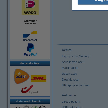
Accu's
Laptop accu / batterij
Asus laptop accu
Verzendopties:
Makita accu
Bosch accu
DeWalt accu
HP laptop schermen
Auto accu
Vertrouwde kwaliteit:
18650 batterij
USB autolader