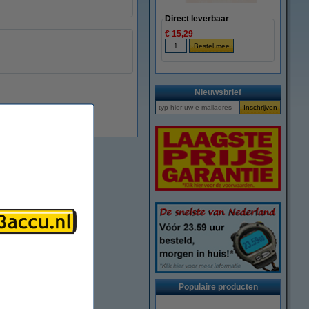
Direct leverbaar
€ 15,29
Nieuwsbrief
Direct leverbaar
Populaire producten