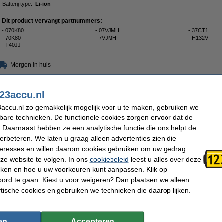
Batterij type:
Li-ion
Dit product vervangt partnummers:
- 070K80
- 07VJMH
- 37CT1
- 70K80
- 7VJMH
- H132V
- T40JJ
Morgen in huis
€ 14,50
 11,98 Exclusief 21% BTW
23accu.nl
accu.nl zo gemakkelijk mogelijk voor u te maken, gebruiken we
kbare technieken. De functionele cookies zorgen ervoor dat de
 Daarnaast hebben ze een analytische functie die ons helpt de
verbeteren. We laten u graag alleen advertenties zien die
nteresses en willen daarom cookies gebruiken om uw gedrag
ze website te volgen. In ons
cookiebeleid
leest u alles over deze
rken en hoe u uw voorkeuren kunt aanpassen. Klik op
ord te gaan. Kiest u voor weigeren? Dan plaatsen we alleen
ytische cookies en gebruiken we technieken die daarop lijken.
en
Accepteren