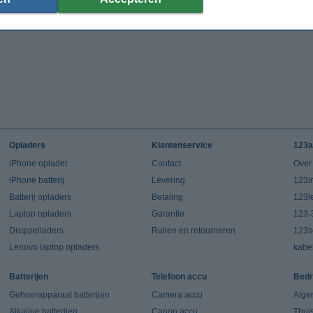
Opladers
Klantenservice
123a
iPhone oplader
Contact
Over
iPhone batterij
Levering
123in
Batterij opladers
Betaling
123l
Laptop opladers
Garantie
123-
Druppelladers
Ruilen en retourneren
123s
Lenovo laptop opladers
kabe
Batterijen
Telefoon accu
Bedr
Gehoorapparaat batterijen
Camera accu
Alge
Alkaline batterijen
Canon accu
Thui