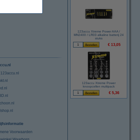
123accu Xtreme Power AAA /
MN2400 / LR03 alkaline batterij 24
stuks
€ 13,05
ccu.nl
 123accu.nl
kt.nl
123accu Xtreme Power
knoopcellen multipack
ed.nl
€ 5,36
3D.nl
choon.nl
lshop.nl
ijfsinformatie
mene Voorwaarden
swinkel Waarborg