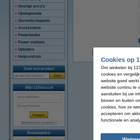
Overige accu's
Opslagmedia
Gereedschapsets
Accessoires
Powerbanks
Power stations
Opladers
€
Helpcentrum
Cookies op 1
Om winkelen bij 123
Zoek een product
cookies en vergelij
Zoek
website goed werkt.
website continu te 
Mijn 123accu.nl
aansluiten bij uw i
binnen en buiten on
cookies, hoe ze we
accepteren om akko
functionele en anal
Wachtwoord vergeten ?
Betaalopties:
Weiger