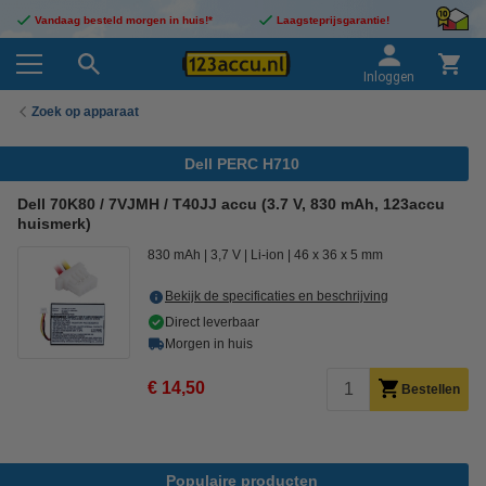
Vandaag besteld morgen in huis!*
Laagsteprijsgarantie!
Inloggen
Zoek op apparaat
Dell PERC H710
Dell 70K80 / 7VJMH / T40JJ accu (3.7 V, 830 mAh, 123accu
huismerk)
830 mAh
3,7 V
Li-ion
46 x 36 x 5 mm
Bekijk de specificaties en beschrijving
Direct leverbaar
Morgen in huis
€ 14,50
Bestellen
Populaire producten