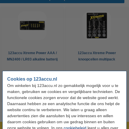
123accu Xtreme Power AAA /
123accu Xtreme Power
MN2400 / LR03 alkaline batterij
knoopcellen multipack
24 stuks
€ 14,50
€ 13,05
€ 5,95
€ 5,36
Inclusief 21%
Inclusief 21% BTW
Cookies op 123accu.nl
BTW
Om winkelen bij 123accu.nl zo gemakkelijk mogelijk voor u te
maken, gebruiken we cookies en vergelijkbare technieken. De
functionele cookies zorgen ervoor dat de website goed werkt.
Daarnaast hebben ze een analytische functie die ons helpt de
website continu te verbeteren. We laten u graag alleen
advertenties zien die aansluiten bij uw interesses en willen
daarom cookies gebruiken om uw gedrag binnen en buiten
onze website te volgen. In ons
cookiebeleid
leest u alles over