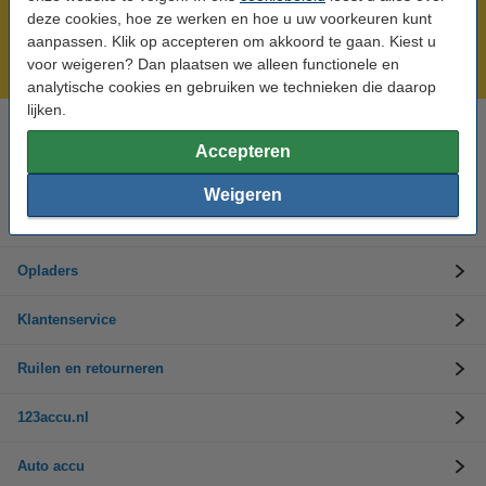
Meer dan 5 miljoen klanten!
deze cookies, hoe ze werken en hoe u uw voorkeuren kunt
Voor 23.59 uur besteld, morgen in huis!
aanpassen. Klik op accepteren om akkoord te gaan. Kiest u
voor weigeren? Dan plaatsen we alleen functionele en
Laagsteprijsgarantie!
analytische cookies en gebruiken we technieken die daarop
lijken.
Hulp nodig? Bel ons op 0294-787125
Accepteren
Op werkdagen van 9.00 tot 17.30 uur
Weigeren
Accu's
Opladers
Klantenservice
Ruilen en retourneren
123accu.nl
Auto accu