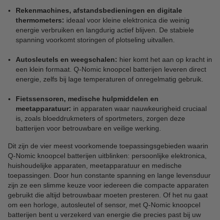
Rekenmachines, afstandsbedieningen en digitale
thermometers:
ideaal voor kleine elektronica die weinig
energie verbruiken en langdurig actief blijven. De stabiele
spanning voorkomt storingen of plotseling uitvallen.
Autosleutels en weegschalen:
hier komt het aan op kracht in
een klein formaat. Q-Nomic knoopcel batterijen leveren direct
energie, zelfs bij lage temperaturen of onregelmatig gebruik.
Fietssensoren, medische hulpmiddelen en
meetapparatuur:
in apparaten waar nauwkeurigheid cruciaal
is, zoals bloeddrukmeters of sportmeters, zorgen deze
batterijen voor betrouwbare en veilige werking.
Dit zijn de vier meest voorkomende toepassingsgebieden waarin
Q-Nomic knoopcel batterijen uitblinken: persoonlijke elektronica,
huishoudelijke apparaten, meetapparatuur en medische
toepassingen. Door hun constante spanning en lange levensduur
zijn ze een slimme keuze voor iedereen die compacte apparaten
gebruikt die altijd betrouwbaar moeten presteren. Of het nu gaat
om een horloge, autosleutel of sensor, met Q-Nomic knoopcel
batterijen bent u verzekerd van energie die precies past bij uw