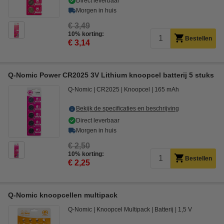
Direct leverbaar
Morgen in huis
€ 3,49
10% korting:
Bestellen
€ 3,14
Q-Nomic Power CR2025 3V Lithium knoopcel batterij 5 stuks
Q-Nomic
CR2025
Knoopcel
165 mAh
Bekijk de specificaties en beschrijving
Direct leverbaar
Morgen in huis
€ 2,50
10% korting:
Bestellen
€ 2,25
Q-Nomic knoopcellen multipack
Q-Nomic
Knoopcel Multipack
Batterij
1,5 V