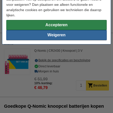
Direct leverbaar
voor weigeren? Dan plaatsen we alleen functionele en
Morgen in huis
analytische cookies en gebruiken we technieken die daarop
€ 26,50
lijken.
10% korting:
Bestellen
€ 23,85
Accepteren
Weigeren
Q-Nomic Power CR2430 3V Lithium knoopcel batterij 100
stuks
Q-Nomic
CR2430
Knoopcel
3 V
Bekijk de specificaties en beschrijving
Direct leverbaar
Morgen in huis
€ 51,99
10% korting:
Bestellen
€ 46,79
Goedkope Q-Nomic knoopcel batterijen kopen