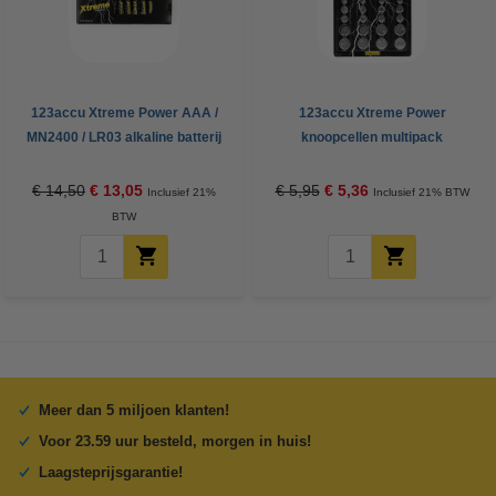
123accu Xtreme Power AAA /
123accu Xtreme Power
MN2400 / LR03 alkaline batterij
knoopcellen multipack
24 stuks
€ 14,50
€ 13,05
€ 5,95
€ 5,36
Inclusief 21%
Inclusief 21% BTW
BTW
Meer dan 5 miljoen klanten!
Voor 23.59 uur besteld, morgen in huis!
Laagsteprijsgarantie!