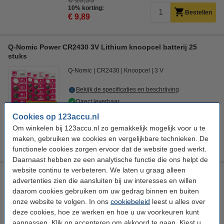
10% korting:
Bestellen
€ 9,89
Q-Nomic Power CR2430 3V Lithium knoopcel batterij 25
stuks
Q-Nomic
CR2430
Knoopcel
3 V
Bekijk de specificaties en beschrijving
Direct leverbaar
Morgen in huis
Cookies op 123accu.nl
€ 13,50
Om winkelen bij 123accu.nl zo gemakkelijk mogelijk voor u te
10% korting:
maken, gebruiken we cookies en vergelijkbare technieken. De
Bestellen
€ 12,15
functionele cookies zorgen ervoor dat de website goed werkt.
Daarnaast hebben ze een analytische functie die ons helpt de
website continu te verbeteren. We laten u graag alleen
Q-Nomic Power CR2430 3V Lithium knoopcel batterij 50
advertenties zien die aansluiten bij uw interesses en willen
stuks
daarom cookies gebruiken om uw gedrag binnen en buiten
Q-Nomic
CR2430
Knoopcel
3 V
onze website te volgen. In ons
cookiebeleid
leest u alles over
deze cookies, hoe ze werken en hoe u uw voorkeuren kunt
Bekijk de specificaties en beschrijving
aanpassen. Klik op accepteren om akkoord te gaan. Kiest u