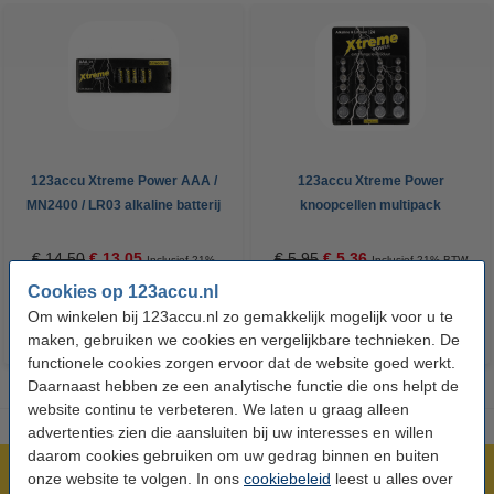
123accu Xtreme Power AAA /
123accu Xtreme Power
MN2400 / LR03 alkaline batterij
knoopcellen multipack
24 stuks
€ 14,50
€ 13,05
€ 5,95
€ 5,36
Inclusief 21%
Inclusief 21% BTW
BTW
Cookies op 123accu.nl
Om winkelen bij 123accu.nl zo gemakkelijk mogelijk voor u te
maken, gebruiken we cookies en vergelijkbare technieken. De
functionele cookies zorgen ervoor dat de website goed werkt.
Daarnaast hebben ze een analytische functie die ons helpt de
website continu te verbeteren. We laten u graag alleen
advertenties zien die aansluiten bij uw interesses en willen
daarom cookies gebruiken om uw gedrag binnen en buiten
Meer dan 5 miljoen klanten!
onze website te volgen. In ons
cookiebeleid
leest u alles over