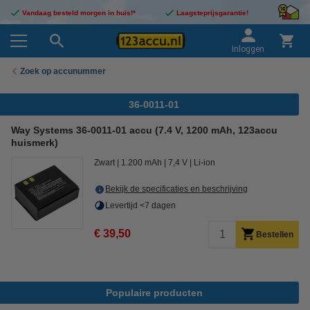
Vandaag besteld morgen in huis!*
Laagsteprijsgarantie!
Inloggen
Zoek op accunummer
36-0011-01
Way Systems 36-0011-01 accu (7.4 V, 1200 mAh, 123accu
huismerk)
Zwart
1.200 mAh
7,4 V
Li-ion
Bekijk de specificaties en beschrijving
Levertijd <7 dagen
€ 39,50
Bestellen
Populaire producten