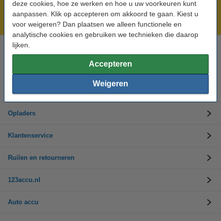
deze cookies, hoe ze werken en hoe u uw voorkeuren kunt
Voor 23.59 uur besteld, morgen in huis!
aanpassen. Klik op accepteren om akkoord te gaan. Kiest u
Laagsteprijsgarantie!
voor weigeren? Dan plaatsen we alleen functionele en
analytische cookies en gebruiken we technieken die daarop
lijken.
Hulp nodig? Bel ons op 0294-787125
Op werkdagen van 9.00 tot 17.30 uur
Accepteren
Weigeren
Accu's
Opladers
Klantenservice
Ruilen en retourneren
123accu.nl
Auto accu