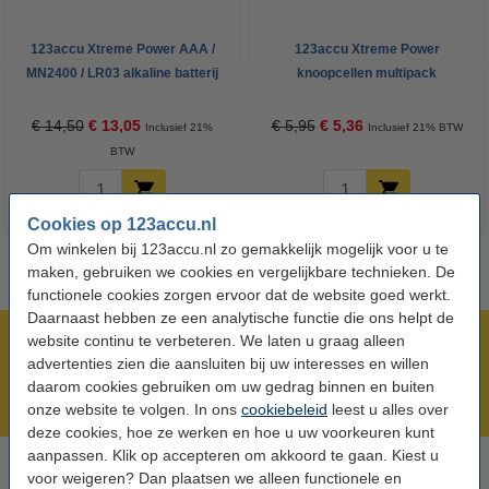
123accu Xtreme Power AAA /
123accu Xtreme Power
MN2400 / LR03 alkaline batterij
knoopcellen multipack
24 stuks
€ 14,50
€ 13,05
€ 5,95
€ 5,36
Inclusief 21%
Inclusief 21% BTW
BTW
Cookies op 123accu.nl
Om winkelen bij 123accu.nl zo gemakkelijk mogelijk voor u te
maken, gebruiken we cookies en vergelijkbare technieken. De
functionele cookies zorgen ervoor dat de website goed werkt.
Daarnaast hebben ze een analytische functie die ons helpt de
website continu te verbeteren. We laten u graag alleen
Meer dan 5 miljoen klanten!
advertenties zien die aansluiten bij uw interesses en willen
Voor 23.59 uur besteld, morgen in huis!
daarom cookies gebruiken om uw gedrag binnen en buiten
Laagsteprijsgarantie!
onze website te volgen. In ons
cookiebeleid
leest u alles over
deze cookies, hoe ze werken en hoe u uw voorkeuren kunt
aanpassen. Klik op accepteren om akkoord te gaan. Kiest u
voor weigeren? Dan plaatsen we alleen functionele en
Hulp nodig? Bel ons op 0294-787125