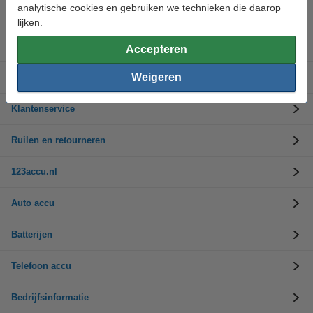
Op werkdagen van 9.00 tot 17.30 uur
analytische cookies en gebruiken we technieken die daarop
lijken.
Accu's
Accepteren
Weigeren
Opladers
Klantenservice
Ruilen en retourneren
123accu.nl
Auto accu
Batterijen
Telefoon accu
Bedrijfsinformatie