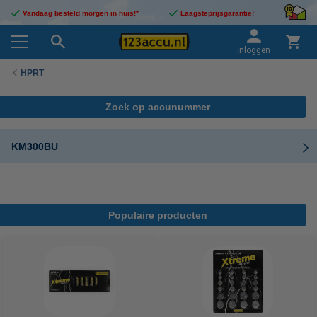
Vandaag besteld morgen in huis!*
Laagsteprijsgarantie!
Inloggen
HPRT
Zoek op accunummer
KM300BU
Populaire producten