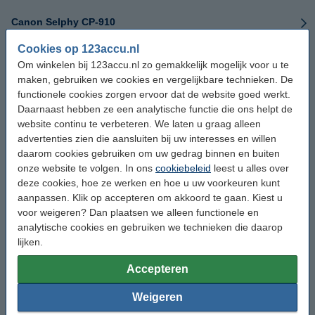
Canon Selphy CP-910
Cookies op 123accu.nl
Canon Selphy CP-1000
Om winkelen bij 123accu.nl zo gemakkelijk mogelijk voor u te
maken, gebruiken we cookies en vergelijkbare technieken. De
Canon Selphy CP-1200
functionele cookies zorgen ervoor dat de website goed werkt.
Daarnaast hebben ze een analytische functie die ons helpt de
Canon Selphy CP-1300
website continu te verbeteren. We laten u graag alleen
advertenties zien die aansluiten bij uw interesses en willen
daarom cookies gebruiken om uw gedrag binnen en buiten
Canon Selphy CP100
onze website te volgen. In ons
cookiebeleid
leest u alles over
deze cookies, hoe ze werken en hoe u uw voorkeuren kunt
Canon Selphy CP200
aanpassen. Klik op accepteren om akkoord te gaan. Kiest u
voor weigeren? Dan plaatsen we alleen functionele en
Canon Selphy CP220
analytische cookies en gebruiken we technieken die daarop
lijken.
Canon Selphy CP300
Accepteren
Canon Selphy CP330
Weigeren