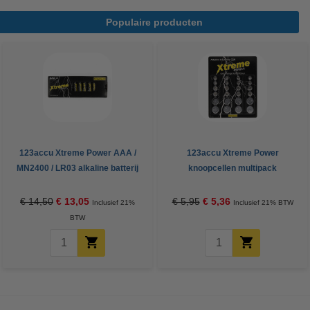
Populaire producten
123accu Xtreme Power AAA /
123accu Xtreme Power
MN2400 / LR03 alkaline batterij
knoopcellen multipack
24 stuks
€ 14,50
€ 13,05
€ 5,95
€ 5,36
Inclusief 21%
Inclusief 21% BTW
BTW