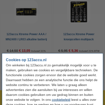
123accu Xtreme Power AAA /
123accu Xtreme Power
MN2400 / LR03 alkaline batterij
knoopcellen multipack
24 stuks
€ 14,50
€ 13,05
€ 5,95
€ 5,36
Inclusief 21%
Inclusief 21% BTW
BTW
Cookies op 123accu.nl
Om winkelen bij 123accu.nl zo gemakkelijk mogelijk voor u te
maken, gebruiken we cookies en vergelijkbare technieken. De
functionele cookies zorgen ervoor dat de website goed werkt.
Daarnaast hebben ze een analytische functie die ons helpt de
website continu te verbeteren. We laten u graag alleen
advertenties zien die aansluiten bij uw interesses en willen
daarom cookies gebruiken om uw gedrag binnen en buiten
Meer dan 5 miljoen klanten!
onze website te volgen. In ons
cookiebeleid
leest u alles over
Voor 23.59 uur besteld, morgen in huis!
deze cookies, hoe ze werken en hoe u uw voorkeuren kunt