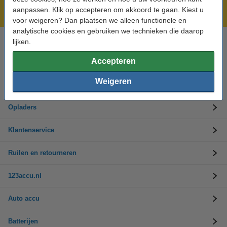
aanpassen. Klik op accepteren om akkoord te gaan. Kiest u
Laagsteprijsgarantie!
voor weigeren? Dan plaatsen we alleen functionele en
analytische cookies en gebruiken we technieken die daarop
lijken.
Hulp nodig? Bel ons op 0294-787125
Op werkdagen van 9.00 tot 17.30 uur
Accepteren
Weigeren
Accu's
Opladers
Klantenservice
Ruilen en retourneren
123accu.nl
Auto accu
Batterijen