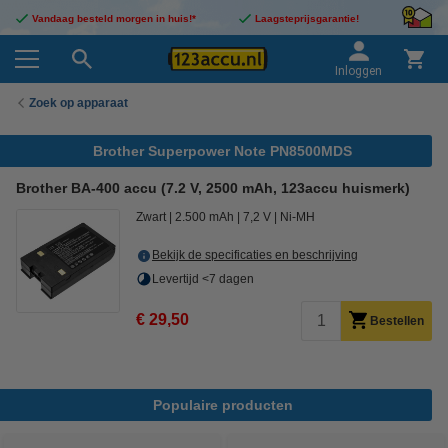
Vandaag besteld morgen in huis!*
Laagsteprijsgarantie!
Inloggen
Zoek op apparaat
Brother Superpower Note PN8500MDS
Brother BA-400 accu (7.2 V, 2500 mAh, 123accu huismerk)
Zwart
2.500 mAh
7,2 V
Ni-MH
Bekijk de specificaties en beschrijving
Levertijd <7 dagen
€ 29,50
Bestellen
Populaire producten