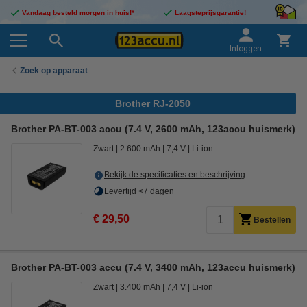
Vandaag besteld morgen in huis!*
Laagsteprijsgarantie!
Inloggen
Zoek op apparaat
Brother RJ-2050
Brother PA-BT-003 accu (7.4 V, 2600 mAh, 123accu huismerk)
Zwart
2.600 mAh
7,4 V
Li-ion
Bekijk de specificaties en beschrijving
Levertijd <7 dagen
€ 29,50
Bestellen
Brother PA-BT-003 accu (7.4 V, 3400 mAh, 123accu huismerk)
Zwart
3.400 mAh
7,4 V
Li-ion