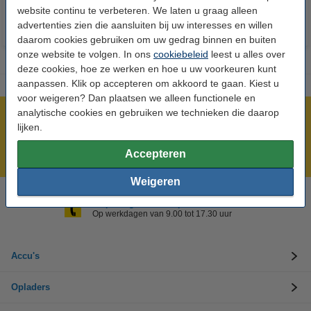
website continu te verbeteren. We laten u graag alleen
advertenties zien die aansluiten bij uw interesses en willen
daarom cookies gebruiken om uw gedrag binnen en buiten
onze website te volgen. In ons
cookiebeleid
leest u alles over
deze cookies, hoe ze werken en hoe u uw voorkeuren kunt
aanpassen. Klik op accepteren om akkoord te gaan. Kiest u
voor weigeren? Dan plaatsen we alleen functionele en
analytische cookies en gebruiken we technieken die daarop
Meer dan 5 miljoen klanten!
lijken.
Voor 23.59 uur besteld, morgen in huis!
Accepteren
Laagsteprijsgarantie!
Weigeren
Hulp nodig? Bel ons op 0294-787125
Op werkdagen van 9.00 tot 17.30 uur
Accu's
Opladers