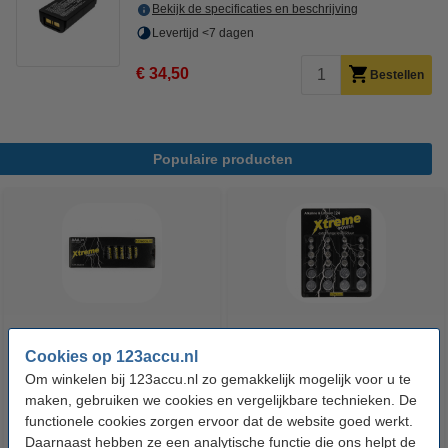
Bekijk de specificaties en beschrijving
Levertijd <7 dagen
€ 34,50
Bestellen
Populaire producten
123accu Xtreme Power AAA /
123accu Xtreme Power
Cookies op 123accu.nl
MN2400 / LR03 alkaline batterij
knoopcellen multipack
Om winkelen bij 123accu.nl zo gemakkelijk mogelijk voor u te
24 stuks
maken, gebruiken we cookies en vergelijkbare technieken. De
€ 14,50
€ 13,05
€ 5,95
€ 5,36
functionele cookies zorgen ervoor dat de website goed werkt.
Inclusief 21%
Inclusief 21% BTW
Daarnaast hebben ze een analytische functie die ons helpt de
BTW