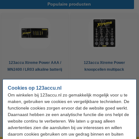
Populaire producten
123accu Xtreme Power AAA /
123accu Xtreme Power
MN2400 / LR03 alkaline batterij
knoopcellen multipack
24 stuks
€ 14,50
€ 13,05
€ 5,95
€ 5,36
Inclusief 21%
Inclusief 21% BTW
Cookies op 123accu.nl
BTW
Om winkelen bij 123accu.nl zo gemakkelijk mogelijk voor u te
maken, gebruiken we cookies en vergelijkbare technieken. De
functionele cookies zorgen ervoor dat de website goed werkt.
Daarnaast hebben ze een analytische functie die ons helpt de
website continu te verbeteren. We laten u graag alleen
advertenties zien die aansluiten bij uw interesses en willen
daarom cookies gebruiken om uw gedrag binnen en buiten