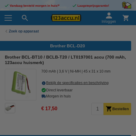
Vandaag besteld morgen in huis!*
Laagsteprijsgarantie!
Inloggen
Zoek op apparaat
Brother BCL-D20
Brother BCL-BT10 / BCLB-T20 / LT0197001 accu (700 mAh,
123accu huismerk)
700 mAh
3,6 V
Ni-MH
45 x 31 x 10 mm
Bekijk de specificaties en beschrijving
Direct leverbaar
Morgen in huis
€ 17,50
Bestellen