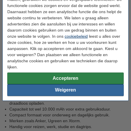
het opladen praktisch tijdens onderweg gebruik, op kantoor of
functionele cookies zorgen ervoor dat de website goed werkt.
thuis. Vooral bij dagelijks gebruik geeft een powerbank met
Daarnaast hebben ze een analytische functie die ons helpt de
MagSafe magneet extra gemak, omdat u minder met losse
website continu te verbeteren. We laten u graag alleen
laadkabels werkt.
advertenties zien die aansluiten bij uw interesses en willen
daarom cookies gebruiken om uw gedrag binnen en buiten
Magnetisch draadloos opladen met
onze website te volgen. In ons
cookiebeleid
leest u alles over
deze cookies, hoe ze werken en hoe u uw voorkeuren kunt
MagSafe
aanpassen. Klik op accepteren om akkoord te gaan. Kiest u
voor weigeren? Dan plaatsen we alleen functionele en
Met een powerbank met MagSafe magneet laadt u een geschikte
analytische cookies en gebruiken we technieken die daarop
iPhone draadloos op via magnetische bevestiging. De magneet
lijken.
helpt om uw telefoon netjes op het laadpunt te plaatsen.
Daardoor gebruikt u de powerbank makkelijk op uw bureau, in de
Accepteren
trein of tijdens een dagje weg. Let bij het kiezen altijd op
capaciteit, formaat en merk:
Weigeren
Powerbanks met MagSafe magneet voor magnetisch
draadloos opladen.
Capaciteit tot wel 10.000 mAh voor extra gebruiksduur.
Compact formaat voor onderweg en dagelijks gebruik.
Merken zoals Anker, Ugreen en Xtorm.
Handig voor reizen, werk, studie en dagtrips.