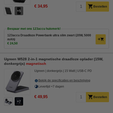
€ 34,95
Bestellen
5
Bespaar met ons 123accu huismerk!
123accu Draadloze Powerbank ultra slim zwart (20W, 5000
mAh)
€ 24,50
Ugreen W528 2-in-1 magnetische draadloze oplader (15W,
donkergrijs)
magnetisch
Ugreen
donkergrijs
15 Watt
USB-C PD
Bekijk de specificaties en beschrijving
Levertijd <7 dagen
€ 49,95
Bestellen
7