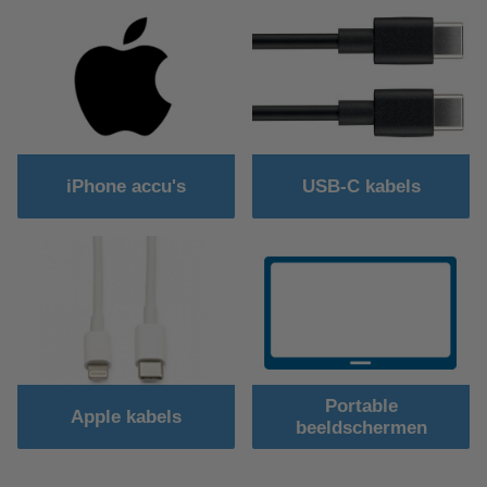
iPhone accu's
USB-C kabels
Portable
Apple kabels
beeldschermen