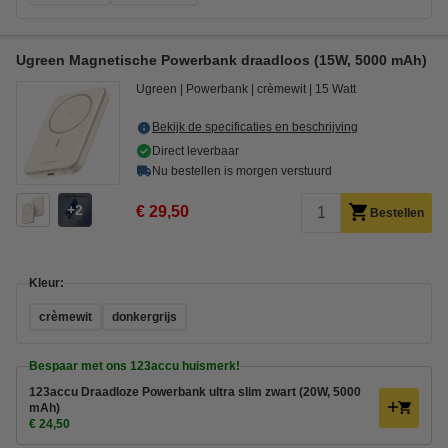
Ugreen Magnetische Powerbank draadloos (15W, 5000 mAh)
Ugreen
Powerbank
crèmewit
15 Watt
Bekijk de specificaties en beschrijving
Direct leverbaar
Nu bestellen is morgen verstuurd
2
€ 29,50
Bestellen
Kleur:
crèmewit
donkergrijs
Bespaar met ons 123accu huismerk!
123accu Draadloze Powerbank ultra slim zwart (20W, 5000
mAh)
€ 24,50