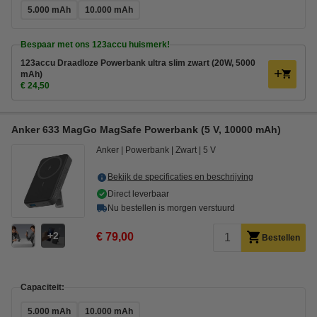
5.000 mAh
10.000 mAh
Bespaar met ons 123accu huismerk!
123accu Draadloze Powerbank ultra slim zwart (20W, 5000
mAh)
€ 24,50
Anker 633 MagGo MagSafe Powerbank (5 V, 10000 mAh)
Anker
Powerbank
Zwart
5 V
Bekijk de specificaties en beschrijving
Direct leverbaar
Nu bestellen is morgen verstuurd
2
€ 79,00
Bestellen
Capaciteit:
5.000 mAh
10.000 mAh