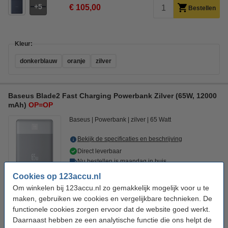
5
€ 105,00
Bestellen
Kleur:
donkerblauw
oranje
zilver
Baseus Blade2 Fast Charging Powerbank Zilver (65W, 12000
mAh)
OP=OP
Baseus
Powerbank
zilver
65 Watt
Bekijk de specificaties en beschrijving
Direct leverbaar
Nu bestellen is maandag in huis
Cookies op 123accu.nl
5
€ 105,00
Bestellen
Om winkelen bij 123accu.nl zo gemakkelijk mogelijk voor u te
maken, gebruiken we cookies en vergelijkbare technieken. De
functionele cookies zorgen ervoor dat de website goed werkt.
Kleur:
Daarnaast hebben ze een analytische functie die ons helpt de