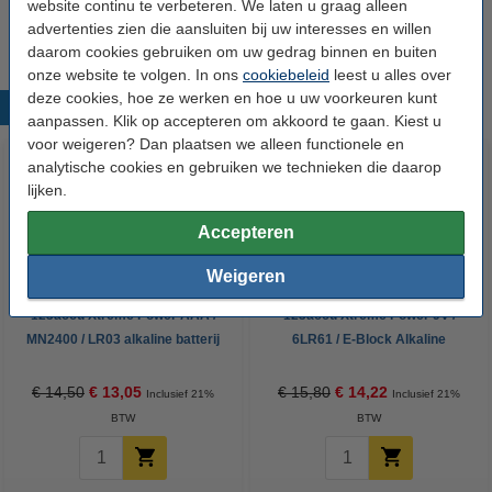
website continu te verbeteren. We laten u graag alleen
donkerblauw
oranje
zilver
advertenties zien die aansluiten bij uw interesses en willen
daarom cookies gebruiken om uw gedrag binnen en buiten
onze website te volgen. In ons
cookiebeleid
leest u alles over
deze cookies, hoe ze werken en hoe u uw voorkeuren kunt
Populaire producten
aanpassen. Klik op accepteren om akkoord te gaan. Kiest u
voor weigeren? Dan plaatsen we alleen functionele en
analytische cookies en gebruiken we technieken die daarop
lijken.
Accepteren
Weigeren
123accu Xtreme Power AAA /
123accu Xtreme Power 9V /
MN2400 / LR03 alkaline batterij
6LR61 / E-Block Alkaline
24 stuks
Batterij 5 stuks
€ 14,50
€ 13,05
€ 15,80
€ 14,22
Inclusief 21%
Inclusief 21%
BTW
BTW