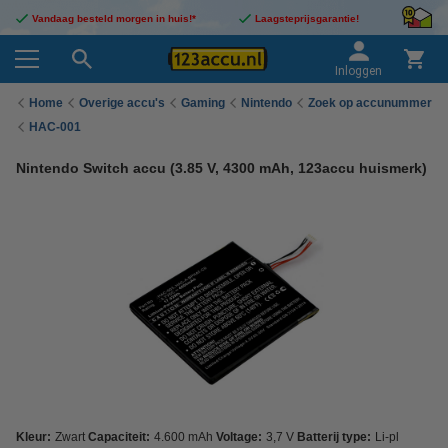
Vandaag besteld morgen in huis!*
Laagsteprijsgarantie!
Inloggen
Home
Overige accu's
Gaming
Nintendo
Zoek op accunummer
HAC-001
Nintendo Switch accu (3.85 V, 4300 mAh, 123accu huismerk)
Kleur:
Zwart
Capaciteit:
4.600 mAh
Voltage:
3,7 V
Batterij type:
Li-pl