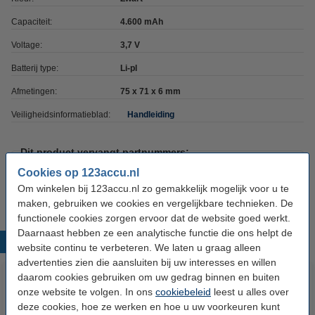
Capaciteit:
4.600 mAh
Voltage:
3,7 V
Batterij type:
Li-pl
Afmetingen:
75 x 71 x 6 mm
Veiligheidsinformatieblad:
Handleiding
Dit product vervangt partnummers:
HAC-001
HAC-A-BPHAT-C0
Cookies op 123accu.nl
HAC-003
Om winkelen bij 123accu.nl zo gemakkelijk mogelijk voor u te
maken, gebruiken we cookies en vergelijkbare technieken. De
functionele cookies zorgen ervoor dat de website goed werkt.
Daarnaast hebben ze een analytische functie die ons helpt de
Populaire producten
website continu te verbeteren. We laten u graag alleen
advertenties zien die aansluiten bij uw interesses en willen
daarom cookies gebruiken om uw gedrag binnen en buiten
onze website te volgen. In ons
cookiebeleid
leest u alles over
deze cookies, hoe ze werken en hoe u uw voorkeuren kunt