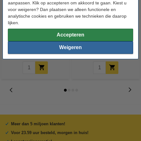
aanpassen. Klik op accepteren om akkoord te gaan. Kiest u
voor weigeren? Dan plaatsen we alleen functionele en
analytische cookies en gebruiken we technieken die daarop
lijken.
Nintendo 3DS XL SPR-003 /
Universele Gereedschapset
SPR-001 accu (1800 mAh,
(123accu huismerk)
Accepteren
123accu huismerk)
Weigeren
€ 11,50
€ 5,50
Inclusief 21% BTW
Inclusief 21% BTW
Meer dan 5 miljoen klanten!
Voor 23.59 uur besteld, morgen in huis!