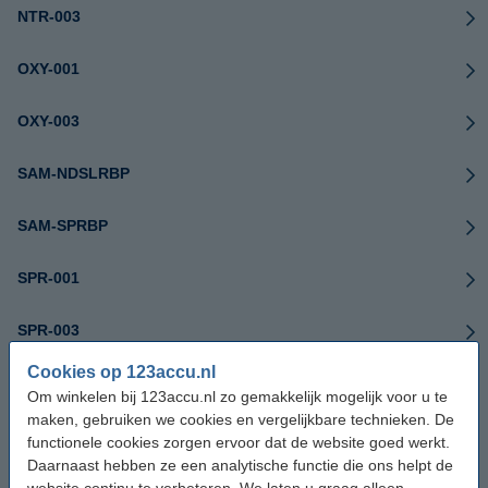
NTR-003
OXY-001
OXY-003
SAM-NDSLRBP
SAM-SPRBP
SPR-001
SPR-003
Cookies op 123accu.nl
SPR-A-BPAA-CO
Om winkelen bij 123accu.nl zo gemakkelijk mogelijk voor u te
maken, gebruiken we cookies en vergelijkbare technieken. De
TWL-001
functionele cookies zorgen ervoor dat de website goed werkt.
Daarnaast hebben ze een analytische functie die ons helpt de
TWL-003
website continu te verbeteren. We laten u graag alleen