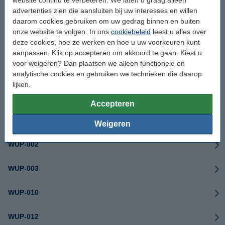
advertenties zien die aansluiten bij uw interesses en willen
daarom cookies gebruiken om uw gedrag binnen en buiten
USG-001
onze website te volgen. In ons
cookiebeleid
leest u alles over
deze cookies, hoe ze werken en hoe u uw voorkeuren kunt
USG-003
aanpassen. Klik op accepteren om akkoord te gaan. Kiest u
voor weigeren? Dan plaatsen we alleen functionele en
UTL-001
analytische cookies en gebruiken we technieken die daarop
lijken.
UTL-003
Accepteren
WUP-001
Weigeren
WUP-002
WUP-003
WUP-010
WUP-012