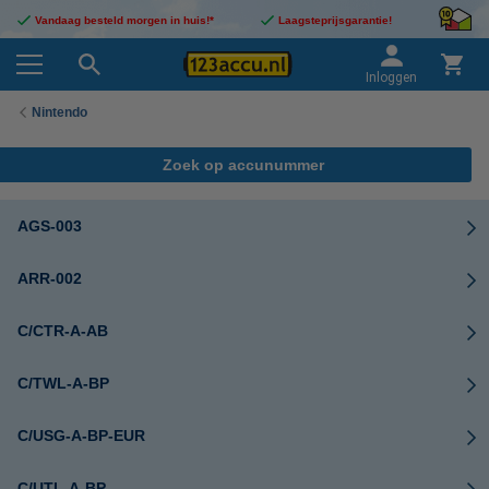
Vandaag besteld morgen in huis!*
Laagsteprijsgarantie!
Inloggen
Nintendo
Zoek op accunummer
AGS-003
ARR-002
C/CTR-A-AB
C/TWL-A-BP
C/USG-A-BP-EUR
C/UTL-A-BP