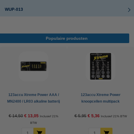
WUP-013
Populaire producten
123accu Xtreme Power AAA /
123accu Xtreme Power
MN2400 / LR03 alkaline batterij
knoopcellen multipack
24 stuks
€ 14,50
€ 13,05
€ 5,95
€ 5,36
Inclusief 21%
Inclusief 21% BTW
BTW