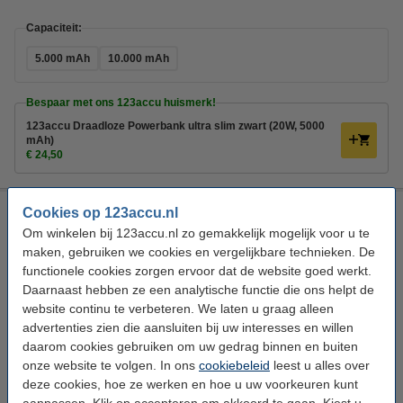
Capaciteit:
5.000 mAh
10.000 mAh
Bespaar met ons 123accu huismerk!
123accu Draadloze Powerbank ultra slim zwart (20W, 5000
mAh)
€ 24,50
Anker 633 MagGo MagSafe Powerbank (5 V, 10000 mAh)
Cookies op 123accu.nl
Om winkelen bij 123accu.nl zo gemakkelijk mogelijk voor u te
Anker
Powerbank
Zwart
5 V
maken, gebruiken we cookies en vergelijkbare technieken. De
functionele cookies zorgen ervoor dat de website goed werkt.
Bekijk de specificaties en beschrijving
Daarnaast hebben ze een analytische functie die ons helpt de
Direct leverbaar
website continu te verbeteren. We laten u graag alleen
Morgen in huis
advertenties zien die aansluiten bij uw interesses en willen
2
daarom cookies gebruiken om uw gedrag binnen en buiten
€ 79,00
Bestellen
onze website te volgen. In ons
cookiebeleid
leest u alles over
deze cookies, hoe ze werken en hoe u uw voorkeuren kunt
aanpassen. Klik op accepteren om akkoord te gaan. Kiest u