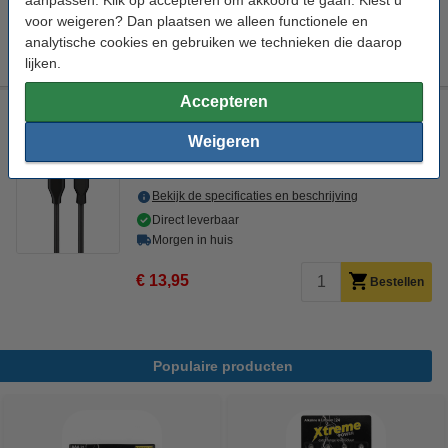
Capaciteit:
voor weigeren? Dan plaatsen we alleen functionele en
analytische cookies en gebruiken we technieken die daarop
5.000 mAh
10.000 mAh
lijken.
Accepteren
Goobay USB-C naar Lightning-USB-C oplaadkabel zwart (1
meter, 123accu huismerk)
Weigeren
Goobay
Kabel
Zwart
1 m
Bekijk de specificaties en beschrijving
Direct leverbaar
Morgen in huis
€ 13,95
Bestellen
Populaire producten