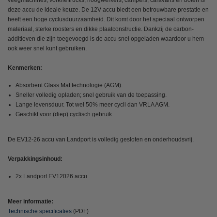
veegmachines, vorkheftrucks, hoogwerkers, campers, caravans en boten is
deze accu de ideale keuze. De 12V accu biedt een betrouwbare prestatie en
heeft een hoge cyclusduurzaamheid. Dit komt door het speciaal ontworpen
materiaal, sterke roosters en dikke plaatconstructie. Dankzij de carbon-
additieven die zijn toegevoegd is de accu snel opgeladen waardoor u hem
ook weer snel kunt gebruiken.
Kenmerken:
Absorbent Glass Mat technologie (AGM).
Sneller volledig opladen; snel gebruik van de toepassing.
Lange levensduur. Tot wel 50% meer cycli dan VRLA AGM.
Geschikt voor (diep) cyclisch gebruik.
De EV12-26 accu van Landport is volledig gesloten en onderhoudsvrij.
Verpakkingsinhoud:
2x Landport EV12026 accu
Meer informatie:
Technische specificaties
(PDF)