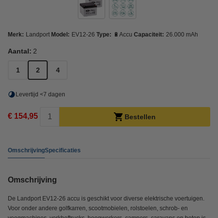
Merk:
Landport
Model:
EV12-26
Type:
🔋Accu
Capaciteit:
26.000 mAh
Aantal:
2
1
2
4
Levertijd <7 dagen
€ 154,95
Bestellen
Omschrijving
Specificaties
Omschrijving
De Landport EV12-26 accu is geschikt voor diverse elektrische voertuigen.
Voor onder andere golfkarren, scootmobielen, rolstoelen, schrob- en