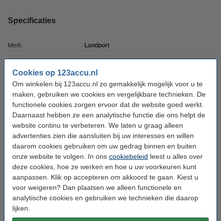
Specificaties
Merk:
Landport
Model:
EV12-26
Cookies op 123accu.nl
Type:
🔋Accu
Om winkelen bij 123accu.nl zo gemakkelijk mogelijk voor u te
maken, gebruiken we cookies en vergelijkbare technieken. De
Capaciteit:
26.000 mAh
functionele cookies zorgen ervoor dat de website goed werkt.
Capaciteit:
26 Ah
Daarnaast hebben ze een analytische functie die ons helpt de
website continu te verbeteren. We laten u graag alleen
Voltage:
12 V
advertenties zien die aansluiten bij uw interesses en willen
Batterij type:
SLA - AGM
daarom cookies gebruiken om uw gedrag binnen en buiten
onze website te volgen. In ons
cookiebeleid
leest u alles over
Afmetingen:
166 x 175 x 125 mm
deze cookies, hoe ze werken en hoe u uw voorkeuren kunt
Aantal:
2
aanpassen. Klik op accepteren om akkoord te gaan. Kiest u
voor weigeren? Dan plaatsen we alleen functionele en
Bodembevestiging:
T12
analytische cookies en gebruiken we technieken die daarop
lijken.
Toepassing:
Stroomvoorziening