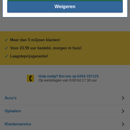
Weigeren
Meer dan 5 miljoen klanten!
Voor 23.59 uur besteld, morgen in huis!
Laagsteprijsgarantie!
Hulp nodig? Bel ons op 0294-787125
Op werkdagen van 9.00 tot 17.30 uur
Accu's
Opladers
Klantenservice