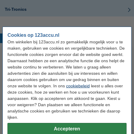
Tri-Tronics
Cookies op 123accu.nl
Populaire producten
Om winkelen bij 123accu.nl zo gemakkelijk mogelijk voor u te
maken, gebruiken we cookies en vergelijkbare technieken. De
functionele cookies zorgen ervoor dat de website goed werkt.
Daarnaast hebben ze een analytische functie die ons helpt de
website continu te verbeteren. We laten u graag alleen
advertenties zien die aansluiten bij uw interesses en willen
daarom cookies gebruiken om uw gedrag binnen en buiten
onze website te volgen. In ons
cookiebeleid
leest u alles over
deze cookies, hoe ze werken en hoe u uw voorkeuren kunt
123accu Xtreme Power AAA /
123accu Xtreme Power
aanpassen. Klik op accepteren om akkoord te gaan. Kiest u
MN2400 / LR03 alkaline batterij
knoopcellen multipack
voor weigeren? Dan plaatsen we alleen functionele en
24 stuks
analytische cookies en gebruiken we technieken die daarop
€ 14,50
€ 13,05
€ 5,95
€ 5,36
Inclusief 21%
Inclusief 21% BTW
lijken.
BTW
Accepteren