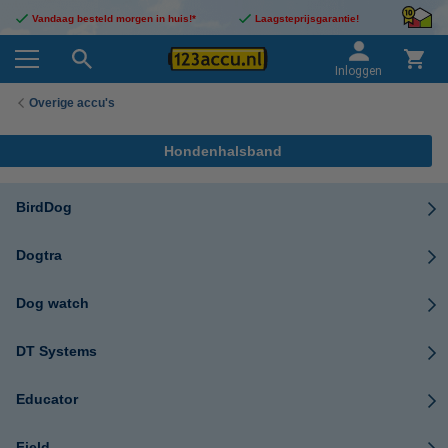
Vandaag besteld morgen in huis!*
Laagsteprijsgarantie!
Inloggen
Overige accu's
Hondenhalsband
BirdDog
Dogtra
Dog watch
DT Systems
Educator
Field