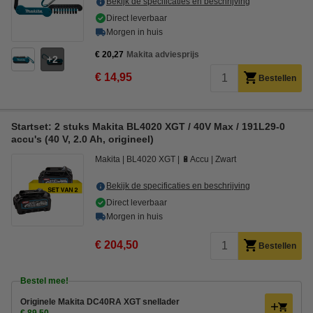
Bekijk de specificaties en beschrijving
Direct leverbaar
Morgen in huis
€ 20,27
Makita adviesprijs
2
€ 14,95
Bestellen
Startset: 2 stuks Makita BL4020 XGT / 40V Max / 191L29-0
accu's (40 V, 2.0 Ah, origineel)
Makita
BL4020 XGT
🔋Accu
Zwart
Bekijk de specificaties en beschrijving
Direct leverbaar
Morgen in huis
€ 204,50
Bestellen
Bestel mee!
Originele Makita DC40RA XGT snellader