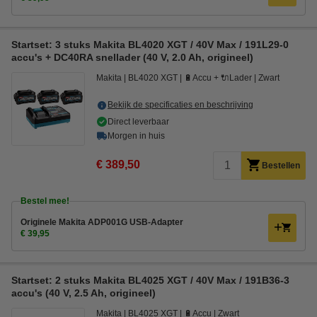
Startset: 3 stuks Makita BL4020 XGT / 40V Max / 191L29-0
accu's + DC40RA snellader (40 V, 2.0 Ah, origineel)
Makita
BL4020 XGT
🔋Accu + 🔌Lader
Zwart
Bekijk de specificaties en beschrijving
Direct leverbaar
Morgen in huis
€ 389,50
Bestellen
Bestel mee!
Originele Makita ADP001G USB-Adapter
€ 39,95
Startset: 2 stuks Makita BL4025 XGT / 40V Max / 191B36-3
accu's (40 V, 2.5 Ah, origineel)
Makita
BL4025 XGT
🔋Accu
Zwart