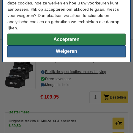
Direct leverbaar
deze cookies, hoe ze werken en hoe u uw voorkeuren kunt
Morgen in huis
aanpassen. Klik op accepteren om akkoord te gaan. Kiest u
voor weigeren? Dan plaatsen we alleen functionele en
€ 39,95
Bestellen
analytische cookies en gebruiken we technieken die daarop
lijken.
Accepteren
Startset: 3 stuks Makita BL4020 XGT / 40V Max / 191L29-0
Weigeren
accu's (40 V, 1.5 Ah, 123accu huismerk)
123accu
BL4020 XGT
🔋Accu
Zwart
Bekijk de specificaties en beschrijving
Direct leverbaar
Morgen in huis
€ 109,95
Bestellen
Bestel mee!
Originele Makita DC40RA XGT snellader
€ 89,50