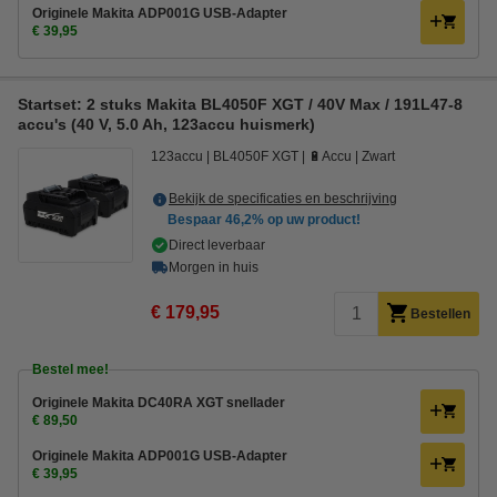
Originele Makita ADP001G USB-Adapter
€ 39,95
Startset: 2 stuks Makita BL4050F XGT / 40V Max / 191L47-8
accu's (40 V, 5.0 Ah, 123accu huismerk)
123accu
BL4050F XGT
🔋Accu
Zwart
Bekijk de specificaties en beschrijving
Bespaar
46,2%
op uw product!
Direct leverbaar
Morgen in huis
€ 179,95
Bestellen
Bestel mee!
Originele Makita DC40RA XGT snellader
€ 89,50
Originele Makita ADP001G USB-Adapter
€ 39,95