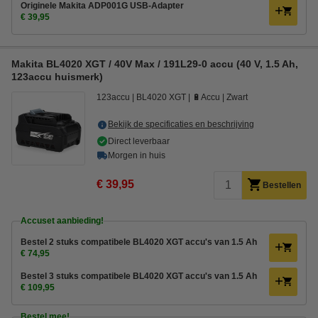
Originele Makita ADP001G USB-Adapter
€ 39,95
Makita BL4020 XGT / 40V Max / 191L29-0 accu (40 V, 1.5 Ah,
123accu huismerk)
123accu
BL4020 XGT
🔋Accu
Zwart
Bekijk de specificaties en beschrijving
Direct leverbaar
Morgen in huis
€ 39,95
Bestellen
Accuset aanbieding!
Bestel 2 stuks compatibele BL4020 XGT accu's van 1.5 Ah
€ 74,95
Bestel 3 stuks compatibele BL4020 XGT accu's van 1.5 Ah
€ 109,95
Bestel mee!