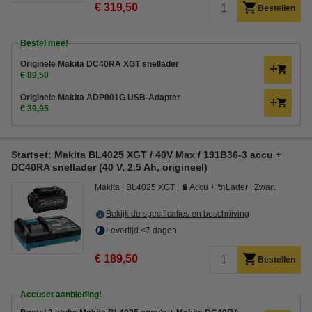
€ 319,50
Bestellen
Bestel mee!
Originele Makita DC40RA XGT snellader
€ 89,50
Originele Makita ADP001G USB-Adapter
€ 39,95
Startset: Makita BL4025 XGT / 40V Max / 191B36-3 accu +
DC40RA snellader (40 V, 2.5 Ah, origineel)
Makita
BL4025 XGT
🔋Accu + 🔌Lader
Zwart
Bekijk de specificaties en beschrijving
Levertijd <7 dagen
€ 189,50
Bestellen
Accuset aanbieding!