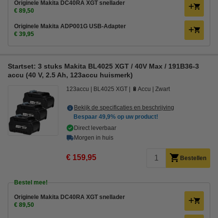
Originele Makita DC40RA XGT snellader
€ 89,50
Originele Makita ADP001G USB-Adapter
€ 39,95
Startset: 3 stuks Makita BL4025 XGT / 40V Max / 191B36-3
accu (40 V, 2.5 Ah, 123accu huismerk)
123accu
BL4025 XGT
🔋Accu
Zwart
Bekijk de specificaties en beschrijving
Bespaar
49,9%
op uw product!
Direct leverbaar
Morgen in huis
€ 159,95
Bestellen
Bestel mee!
Originele Makita DC40RA XGT snellader
€ 89,50