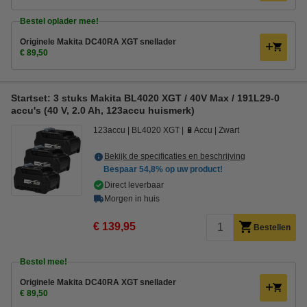
Bestel oplader mee!
Originele Makita DC40RA XGT snellader
€ 89,50
Startset: 3 stuks Makita BL4020 XGT / 40V Max / 191L29-0
accu's (40 V, 2.0 Ah, 123accu huismerk)
123accu
BL4020 XGT
🔋Accu
Zwart
Bekijk de specificaties en beschrijving
Bespaar
54,8%
op uw product!
Direct leverbaar
Morgen in huis
€ 139,95
Bestellen
Bestel mee!
Originele Makita DC40RA XGT snellader
€ 89,50