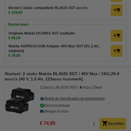
Bestel 3 stuks compatibele BL4025 XGT accu's
€ 159,95
Bestel mee!
Originele Makita DC40RA XGT snellader
€ 89,50
Makita ADP001G USB-Adapter 40V Max XGT (5V, 2.4A,
origineel)
€ 39,95
Startset: 2 stuks Makita BL4020 XGT / 40V Max / 191L29-0
accu's (40 V, 1.5 Ah, 123accu huismerk)
123accu
BL4020 XGT
🔋Accu
Zwart
Bekijk de specificaties en beschrijving
Direct leverbaar
Morgen in huis
€ 74,95
Bestellen