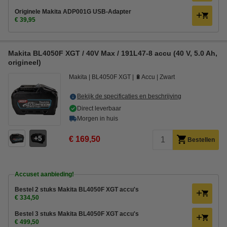
Originele Makita ADP001G USB-Adapter
€ 39,95
Makita BL4050F XGT / 40V Max / 191L47-8 accu (40 V, 5.0 Ah,
origineel)
Makita
BL4050F XGT
🔋Accu
Zwart
Bekijk de specificaties en beschrijving
Direct leverbaar
Morgen in huis
5
€ 169,50
Bestellen
Accuset aanbieding!
Bestel 2 stuks Makita BL4050F XGT accu's
€ 334,50
Bestel 3 stuks Makita BL4050F XGT accu's
€ 499,50