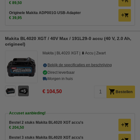
€ 89,50
Originele Makita ADP001G USB-Adapter
€ 39,95
Makita BL4020 XGT / 40V Max / 191L29-0 accu (40 V, 2.0 Ah,
origineel)
Makita
BL4020 XGT
🔋Accu
Zwart
Bekijk de specificaties en beschrijving
Direct leverbaar
Morgen in huis
5
€ 104,50
Bestellen
Accuset aanbieding!
Bestel 2 stuks Makita BL4020 XGT accu's
€ 204,50
Bestel 3 stuks Makita BL4020 XGT accu's