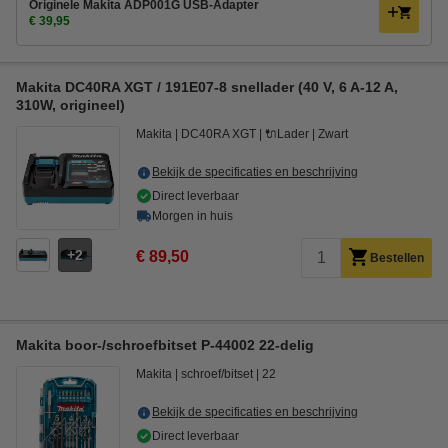
Originele Makita ADP001G USB-Adapter
€ 39,95
Makita DC40RA XGT / 191E07-8 snellader (40 V, 6 A-12 A,
310W, origineel)
Makita
DC40RA XGT
🔌Lader
Zwart
Bekijk de specificaties en beschrijving
Direct leverbaar
Morgen in huis
2
€ 89,50
Bestellen
Makita boor-/schroefbitset P-44002 22-delig
Makita
schroef/bitset
22
Bekijk de specificaties en beschrijving
Direct leverbaar