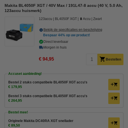
Makita BL4050F XGT / 40V Max / 191L47-8 accu (40 V, 5.0 Ah,
123accu huismerk)
123accu
BL4050F XGT
🔋Accu
Zwart
Bekijk de specificaties en beschrijving
Bespaar
44%
op uw product!
Direct leverbaar
Morgen in huis
€ 94,95
Bestellen
Accuset aanbieding!
Bestel 2 stuks compatibele BL4050F XGT accu's
€ 179,95
Bestel 3 stuks compatibele BL4050F XGT accu's
€ 264,95
Bestel mee!
Originele Makita DC40RA XGT snellader
€ 89,50