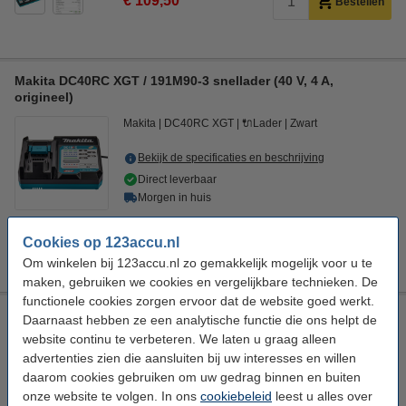
€ 109,50
Bestellen
Makita DC40RC XGT / 191M90-3 snellader (40 V, 4 A,
origineel)
Makita
DC40RC XGT
🔌Lader
Zwart
Bekijk de specificaties en beschrijving
Direct leverbaar
Morgen in huis
€ 89,50
Bestellen
Cookies op 123accu.nl
Om winkelen bij 123accu.nl zo gemakkelijk mogelijk voor u te
maken, gebruiken we cookies en vergelijkbare technieken. De
functionele cookies zorgen ervoor dat de website goed werkt.
Makita ADP001G USB-Adapter 40V Max XGT (5V, 2.4A,
Daarnaast hebben ze een analytische functie die ons helpt de
origineel)
website continu te verbeteren. We laten u graag alleen
advertenties zien die aansluiten bij uw interesses en willen
Makita
USB 40V XGT
USB adapter
Groen
daarom cookies gebruiken om uw gedrag binnen en buiten
Bekijk de specificaties en beschrijving
onze website te volgen. In ons
cookiebeleid
leest u alles over