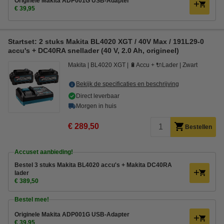
Originele Makita ADP001G USB-Adapter
€ 39,95
Startset: 2 stuks Makita BL4020 XGT / 40V Max / 191L29-0
accu's + DC40RA snellader (40 V, 2.0 Ah, origineel)
Makita
BL4020 XGT
🔋Accu + 🔌Lader
Zwart
Bekijk de specificaties en beschrijving
Direct leverbaar
Morgen in huis
€ 289,50
Bestellen
Accuset aanbieding!
Bestel 3 stuks Makita BL4020 accu's + Makita DC40RA
lader
€ 389,50
Bestel mee!
Originele Makita ADP001G USB-Adapter
€ 39,95