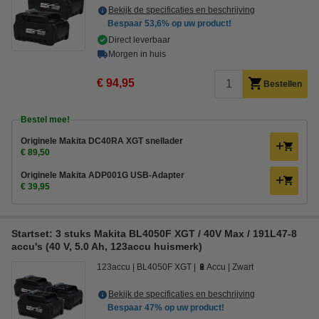
Bekijk de specificaties en beschrijving
Bespaar
53,6%
op uw product!
Direct leverbaar
Morgen in huis
€ 94,95
Bestellen
Bestel mee!
Originele Makita DC40RA XGT snellader
€ 89,50
Originele Makita ADP001G USB-Adapter
€ 39,95
Startset: 3 stuks Makita BL4050F XGT / 40V Max / 191L47-8
accu's (40 V, 5.0 Ah, 123accu huismerk)
123accu
BL4050F XGT
🔋Accu
Zwart
Bekijk de specificaties en beschrijving
Bespaar
47%
op uw product!