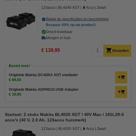
123accu
BL4040 XGT
🔋Accu
Zwart
Bekijk de specificaties en beschrijving
Bespaar
49%
op uw product!
Direct leverbaar
Morgen in huis
€ 139,95
Bestellen
Bestel mee!
Originele Makita DC40RA XGT snellader
€ 89,50
Originele Makita ADP001G USB-Adapter
€ 39,95
Startset: 2 stuks Makita BL4020 XGT / 40V Max / 191L29-0
accu's (40 V, 2.0 Ah, 123accu huismerk)
123accu
BL4020 XGT
🔋Accu
Zwart