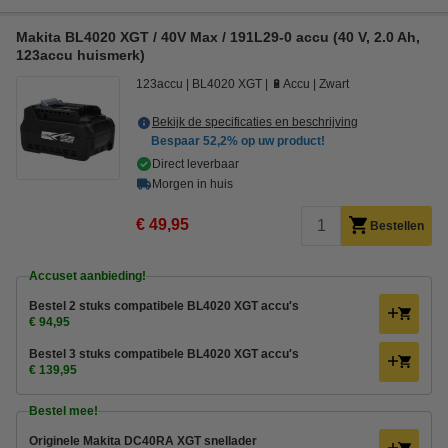
Makita BL4020 XGT / 40V Max / 191L29-0 accu (40 V, 2.0 Ah,
123accu huismerk)
123accu
BL4020 XGT
🔋Accu
Zwart
Bekijk de specificaties en beschrijving
Bespaar
52,2%
op uw product!
Direct leverbaar
Morgen in huis
€ 49,95
Bestellen
Accuset aanbieding!
Bestel 2 stuks compatibele BL4020 XGT accu's
€ 94,95
Bestel 3 stuks compatibele BL4020 XGT accu's
€ 139,95
Bestel mee!
Originele Makita DC40RA XGT snellader