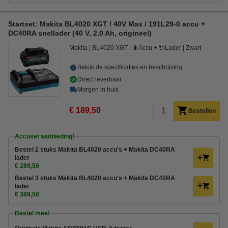
Startset: Makita BL4020 XGT / 40V Max / 191L29-0 accu +
DC40RA snellader (40 V, 2.0 Ah, origineel)
Makita
BL4020 XGT
🔋Accu + 🔌Lader
Zwart
Bekijk de specificaties en beschrijving
Direct leverbaar
Morgen in huis
€ 189,50
Bestellen
Accuset aanbieding!
Bestel 2 stuks Makita BL4020 accu's + Makita DC40RA
lader
€ 289,50
Bestel 3 stuks Makita BL4020 accu's + Makita DC40RA
lader
€ 389,50
Bestel mee!