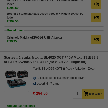
Bestel 2 stuks Makita BL4025 accu's + Makita DC40RA
lader
€ 294,50
Bestel 3 stuks Makita BL4025 accu's + Makita DC40RA
lader
€ 399,50
Bestel mee!
Originele Makita ADP001G USB-Adapter
€ 39,95
Startset: 2 stuks Makita BL4025 XGT / 40V Max / 191B36-3
accu's + DC40RA snellader (40 V, 2.5 Ah, origineel)
Makita
BL4025 XGT
🔋Accu + 🔌Lader
Zwart
Bekijk de specificaties en beschrijving
Levertijd <7 dagen
€ 294,50
Bestellen
Accuset aanbieding!