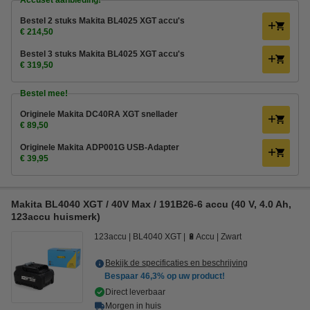
Accuset aanbieding!
Bestel 2 stuks Makita BL4025 XGT accu's
€ 214,50
Bestel 3 stuks Makita BL4025 XGT accu's
€ 319,50
Bestel mee!
Originele Makita DC40RA XGT snellader
€ 89,50
Originele Makita ADP001G USB-Adapter
€ 39,95
Makita BL4040 XGT / 40V Max / 191B26-6 accu (40 V, 4.0 Ah,
123accu huismerk)
123accu
BL4040 XGT
🔋Accu
Zwart
Bekijk de specificaties en beschrijving
Bespaar
46,3%
op uw product!
Direct leverbaar
Morgen in huis