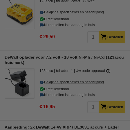
123accu
🔌Lader
Zwart
72 Watt
Bekijk de specificaties en beschrijving
Direct leverbaar
Nu bestellen is maandag in huis
€ 29,50
Bestellen
DeWalt oplader voor 7.2 volt - 18 volt Ni-Mh / Ni-Cd (123accu
huismerk)
123accu
🔌Lader
1
Uw oude apparaat
Bekijk de specificaties en beschrijving
Direct leverbaar
Nu bestellen is maandag in huis
€ 16,95
Bestellen
Aanbieding: 2x DeWalt 14.4V XRP / DE9091 accu's + Lader