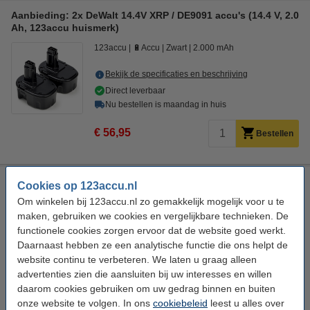
Aanbieding: 2x DeWalt 14.4V XRP / DE9091 accu's (14.4 V, 2.0
Ah, 123accu huismerk)
123accu
🔋Accu
Zwart
2.000 mAh
Bekijk de specificaties en beschrijving
Direct leverbaar
Nu bestellen is maandag in huis
€ 56,95
Bestellen
DeWalt DT70732T-QZ 37-delige Flextorq schroef/bitset
Cookies op 123accu.nl
Om winkelen bij 123accu.nl zo gemakkelijk mogelijk voor u te
DeWalt
DT70732T-QZ
schroef/bitset
37
maken, gebruiken we cookies en vergelijkbare technieken. De
Bekijk de specificaties en beschrijving
functionele cookies zorgen ervoor dat de website goed werkt.
Daarnaast hebben ze een analytische functie die ons helpt de
Direct leverbaar
Nu bestellen is maandag in huis
website continu te verbeteren. We laten u graag alleen
advertenties zien die aansluiten bij uw interesses en willen
2
€ 24,95
Bestellen
daarom cookies gebruiken om uw gedrag binnen en buiten
onze website te volgen. In ons
cookiebeleid
leest u alles over