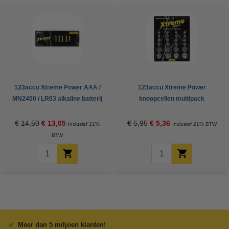
123accu Xtreme Power AAA /
123accu Xtreme Power
MN2400 / LR03 alkaline batterij
knoopcellen multipack
24 stuks
€ 14,50
€ 13,05
€ 5,95
€ 5,36
Inclusief 21%
Inclusief 21% BTW
BTW
Meer dan 5 miljoen klanten!