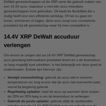
DeWalt gereedschappen uit de XRP-serie die gebruik maken van
een 14,4V accu, waardoor u met één accu meerdere
gereedschappen kunt gebruiken. Dit biedt de flexibiliteit die u
nodig heeft voor een efficiënte werkdag. Of het nu gaat om
boren, schroeven of zagen, deze accu zorgt voor consistente
prestaties bij elk gereedschap waar hij mee compatibel is.
14.4V XRP DeWalt accuduur
verlengen
Om ervoor te zorgen dat uw 14.4V XRP DeWalt gereedschap
accu jarenlang betrouwbare prestaties levert en u de levensduur
zo lang mogelijk kunt uitrekken, is het belangrijk om deze goed te
onderhouden. Enkele tips hiervoor zijn:
Vermijd oververhitting:
gebruik de accu niet in extreme
temperaturen en zorg ervoor dat de accu niet oververhit raakt,
vooral bij langdurig gebruik.
Regelmatig opladen:
laad de accu op wanneer deze tussen
de 20% en 30% leeg is om de levensduur te verlengen.
Gebruik de juiste oplader:
gebruik altijd de aanbevolen
oplader voor de 14.4V XRP DeWalt accu om schade aan de