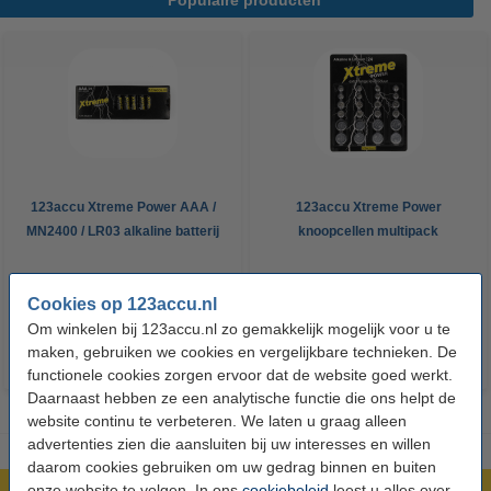
123accu Xtreme Power AAA /
123accu Xtreme Power
MN2400 / LR03 alkaline batterij
knoopcellen multipack
24 stuks
€ 14,50
€ 13,05
€ 5,95
€ 5,36
Inclusief 21%
Inclusief 21% BTW
Cookies op 123accu.nl
BTW
Om winkelen bij 123accu.nl zo gemakkelijk mogelijk voor u te
maken, gebruiken we cookies en vergelijkbare technieken. De
functionele cookies zorgen ervoor dat de website goed werkt.
Daarnaast hebben ze een analytische functie die ons helpt de
website continu te verbeteren. We laten u graag alleen
advertenties zien die aansluiten bij uw interesses en willen
daarom cookies gebruiken om uw gedrag binnen en buiten
onze website te volgen. In ons
cookiebeleid
leest u alles over