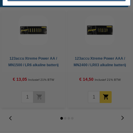
Populaire producten
123accu Xtreme Power AA /
123accu Xtreme Power AAA /
MN1500 / LR6 alkaline batterij
MN2400 / LR03 alkaline batterij
(24 stuks, 2900 mAh)
24 stuks
€ 13,05
€ 14,50
Inclusief 21% BTW
Inclusief 21% BTW