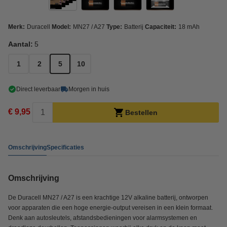
Merk:
Duracell
Model:
MN27 / A27
Type:
Batterij
Capaciteit:
18 mAh
Aantal:
5
1
2
5
10
Direct leverbaar
Morgen in huis
€ 9,95
Bestellen
Omschrijving
Specificaties
Omschrijving
De Duracell MN27 / A27 is een krachtige 12V alkaline batterij, ontworpen
voor apparaten die een hoge energie-output vereisen in een klein formaat.
Denk aan autosleutels, afstandsbedieningen voor alarmsystemen en