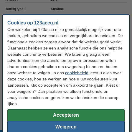
Batterij type:
Alkaline
Afmetingen:
7,7 x 7,7 x 28 mm
Cookies op 123accu.nl
Aantal:
5
Om winkelen bij 123accu.nl zo gemakkelijk mogelijk voor u te
maken, gebruiken we cookies en vergelijkbare technieken. De
Oplaadbaar:
Nee
functionele cookies zorgen ervoor dat de website goed werkt.
Daarnaast hebben ze een analytische functie die ons helpt de
Belasting niveau:
Mid-Drain
website continu te verbeteren. We laten u graag alleen
advertenties zien die aansluiten bij uw interesses en willen
Dit product vervangt partnummers:
daarom cookies gebruiken om uw gedrag binnen en buiten
A27
K27A
onze website te volgen. In ons
cookiebeleid
leest u alles over
A27BP
L828
deze cookies, hoe ze werken en hoe u uw voorkeuren kunt
ALK27A
MN27
B-1
MS27
aanpassen. Klik op accepteren om akkoord te gaan. Kiest u
CA22
R27A
voor weigeren? Dan plaatsen we alleen functionele en
EL-812
SNN4176A
analytische cookies en gebruiken we technieken die daarop
EL812
V27GA
G27A
VA27GA
lijken.
GP27A
VR27
Accepteren
Weigeren