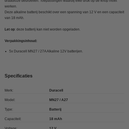
draadloze deurbellen. Toepassingen waarbij elke druk op de knop moet
werken.
Deze alkaline batterij beschikt over een spanning van 12 V en een capaciteit
van 18 mAh.
Let op
: deze batterij kan niet worden opgeladen.
Verpakkingsinhoud:
5x Duracell MN27 / 27A Alkaline 12V batterijen.
Specificaties
Merk:
Duracell
Model:
MN27 / A27
Type:
Batterij
Capaciteit:
18 mAh
Voltage:
12 V