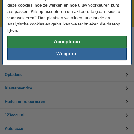
Meer dan 5 miljoen klanten!
deze cookies, hoe ze werken en hoe u uw voorkeuren kunt
Voor 23.59 uur besteld, morgen in huis!
aanpassen. Klik op accepteren om akkoord te gaan. Kiest u
voor weigeren? Dan plaatsen we alleen functionele en
Laagsteprijsgarantie!
analytische cookies en gebruiken we technieken die daarop
lijken.
Hulp nodig? Bel ons op 0294-787125
Accepteren
Op werkdagen van 9.00 tot 17.30 uur
Weigeren
Accu's
Opladers
Klantenservice
Ruilen en retourneren
123accu.nl
Auto accu