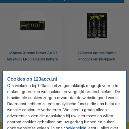
123accu Xtreme Power AAA /
123accu Xtreme Power
MN2400 / LR03 alkaline batterij
knoopcellen multipack
24 stuks
€ 14,50
€ 13,05
€ 5,95
€ 5,36
Inclusief 21%
Inclusief 21% BTW
Cookies op 123accu.nl
BTW
Om winkelen bij 123accu.nl zo gemakkelijk mogelijk voor u te
maken, gebruiken we cookies en vergelijkbare technieken. De
functionele cookies zorgen ervoor dat de website goed werkt.
Daarnaast hebben ze een analytische functie die ons helpt de
website continu te verbeteren. We laten u graag alleen
advertenties zien die aansluiten bij uw interesses en willen
daarom cookies gebruiken om uw gedrag binnen en buiten
onze website te volgen. In ons
cookiebeleid
leest u alles over