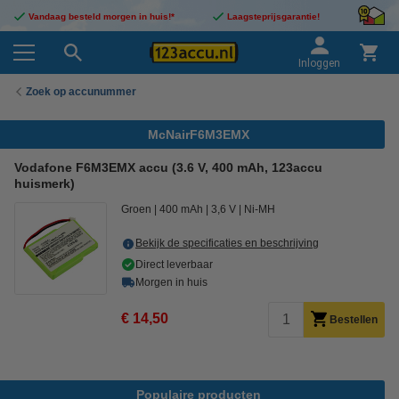
Vandaag besteld morgen in huis!*
Laagsteprijsgarantie!
Inloggen
Zoek op accunummer
McNairF6M3EMX
Vodafone F6M3EMX accu (3.6 V, 400 mAh, 123accu
huismerk)
Groen
400 mAh
3,6 V
Ni-MH
Bekijk de specificaties en beschrijving
Direct leverbaar
Morgen in huis
€ 14,50
Bestellen
Populaire producten