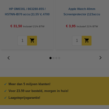
HP OM03XL / 863280-855 /
Apple Watch 40mm
HSTNN-IB70 accu (11.55 V, 4700
Screenprotector (123accu
mAh, 123accu huismerk)
huismerk)
€ 31,50
€ 3,95
Inclusief 21% BTW
Inclusief 21% BTW
Meer dan 5 miljoen klanten!
Voor 23.59 uur besteld, morgen in huis!
Laagsteprijsgarantie!