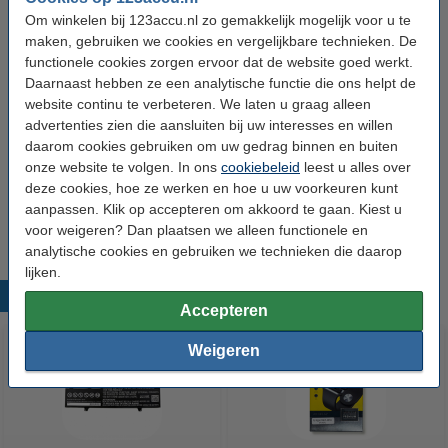
Voltage:
12 V
Om winkelen bij 123accu.nl zo gemakkelijk mogelijk voor u te
Maximaal voltage:
18 V
maken, gebruiken we cookies en vergelijkbare technieken. De
functionele cookies zorgen ervoor dat de website goed werkt.
Type kabel:
Europa met randaarde
Daarnaast hebben ze een analytische functie die ons helpt de
Extra info:
Uw oude apparaat
website continu te verbeteren. We laten u graag alleen
advertenties zien die aansluiten bij uw interesses en willen
daarom cookies gebruiken om uw gedrag binnen en buiten
Dit product vervangt partnummers:
onze website te volgen. In ons
cookiebeleid
leest u alles over
12V XR Li-ion
DCB1102
deze cookies, hoe ze werken en hoe u uw voorkeuren kunt
18V XR Li-ion
DCB1102-QW
18V XR Powerstack
aanpassen. Klik op accepteren om akkoord te gaan. Kiest u
voor weigeren? Dan plaatsen we alleen functionele en
analytische cookies en gebruiken we technieken die daarop
lijken.
Populaire producten
Accepteren
Weigeren