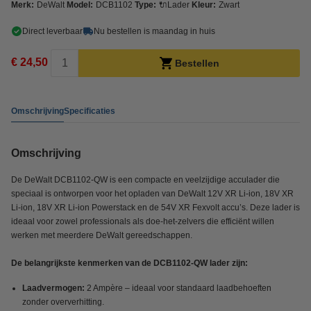
Merk:
DeWalt
Model:
DCB1102
Type:
🔌Lader
Kleur:
Zwart
Direct leverbaar
Nu bestellen is maandag in huis
€ 24,50
Bestellen
Omschrijving
Specificaties
Omschrijving
De DeWalt DCB1102-QW is een compacte en veelzijdige acculader die
speciaal is ontworpen voor het opladen van DeWalt 12V XR Li-ion, 18V XR
Li-ion, 18V XR Li-ion Powerstack en de 54V XR Fexvolt accu’s. Deze lader is
ideaal voor zowel professionals als doe-het-zelvers die efficiënt willen
werken met meerdere DeWalt gereedschappen.
De belangrijkste kenmerken van de DCB1102-QW lader zijn:
Laadvermogen:
2 Ampère – ideaal voor standaard laadbehoeften
zonder oververhitting.