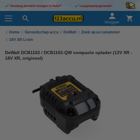
Vandaag besteld morgen in huis!*
Laagsteprijsgarantie!
Inloggen
Home
Gereedschap accu
DeWalt
Zoek op accunummer
18V XR Li-ion
DeWalt DCB1102 / DCB1102-QW compacte oplader (12V XR -
18V XR, origineel)