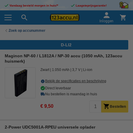
Vandaag besteld morgen in huis!*
Laagsteprijsgarantie!
Inloggen
Zoek op accunummer
D-LI2
Maginon NP-60 / L1812A / NP-30 accu (1050 mAh, 123accu
huismerk)
Zwart
1.050 mAh
3,7 V
Li-ion
Bekijk de specificaties en beschrijving
Direct leverbaar
Nu bestellen is maandag in huis
€ 9,50
Bestellen
2-Power UDC5001A-RPEU universele oplader