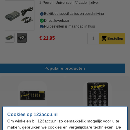
2-Power
Universeel
🔌Lader
zilver
Bekijk de specificaties en beschrijving
Direct leverbaar
Nu bestellen is maandag in huis
2
€ 21,95
Bestellen
Populaire producten
Cookies op 123accu.nl
Om winkelen bij 123accu.nl zo gemakkelijk mogelijk voor u te
123accu Xtreme Power AAA /
123accu Xtreme Power
maken, gebruiken we cookies en vergelijkbare technieken. De
MN2400 / LR03 alkaline batterij
knoopcellen multipack