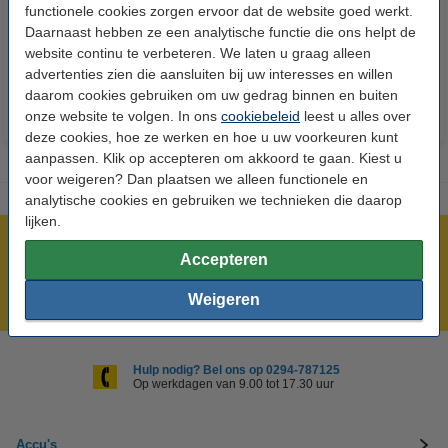
functionele cookies zorgen ervoor dat de website goed werkt.
24 stuks
Daarnaast hebben ze een analytische functie die ons helpt de
€ 14,50
€ 13,05
€ 5,95
€ 5,36
Inclusief 21%
Inclusief 21% BTW
website continu te verbeteren. We laten u graag alleen
BTW
advertenties zien die aansluiten bij uw interesses en willen
daarom cookies gebruiken om uw gedrag binnen en buiten
onze website te volgen. In ons
cookiebeleid
leest u alles over
deze cookies, hoe ze werken en hoe u uw voorkeuren kunt
aanpassen. Klik op accepteren om akkoord te gaan. Kiest u
voor weigeren? Dan plaatsen we alleen functionele en
analytische cookies en gebruiken we technieken die daarop
lijken.
Meer dan 5 miljoen klanten!
Accepteren
Voor 23.59 uur besteld, morgen in huis!
Weigeren
Laagsteprijsgarantie!
Hulp nodig? Bel ons op 0294-787125
Op werkdagen van 9.00 tot 17.30 uur
Accu's