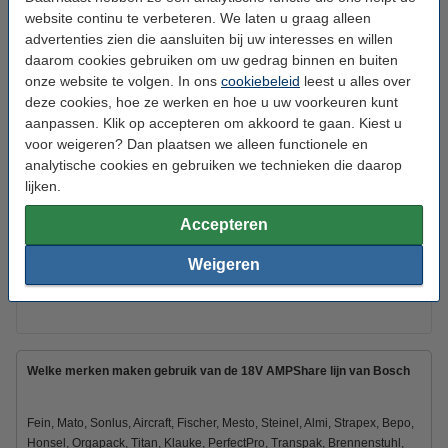
Batterij type:
Li-ion
website continu te verbeteren. We laten u graag alleen
advertenties zien die aansluiten bij uw interesses en willen
Aantal:
1
daarom cookies gebruiken om uw gedrag binnen en buiten
Type kabel:
Europa met randaarde
onze website te volgen. In ons
cookiebeleid
leest u alles over
deze cookies, hoe ze werken en hoe u uw voorkeuren kunt
Extra info:
Uw oude apparaat
aanpassen. Klik op accepteren om akkoord te gaan. Kiest u
voor weigeren? Dan plaatsen we alleen functionele en
Gebruiksinstructies:
PDF
analytische cookies en gebruiken we technieken die daarop
lijken.
Dit product vervangt partnummers:
1 600 A01 3H1
1600A016GB
Accepteren
1 600 A01 6GB
1600A016GK
1 600 A01 6GK
1600A016GU
Weigeren
1 600 A01 6GU
1600A01U7U
1 600 A02 149
1600A02149
1600A013H1
ProCORE 18V
Welke merken maken gebruik van de 18V AMPShare lijn van Bosch
Fein, Mato, Sonlus, Aircraft, Fischer, Mesto, Steinel, Almi, Strapex, Bepo,
Honsel, Orgapack, Titan, Klauke, PerfectPro, Transpak, Brennenstuhl,