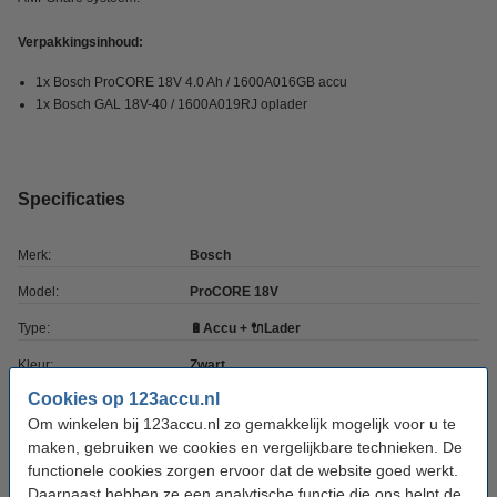
Verpakkingsinhoud:
1x Bosch ProCORE 18V 4.0 Ah / 1600A016GB accu
1x Bosch GAL 18V-40 / 1600A019RJ oplader
Specificaties
Merk:
Bosch
Model:
ProCORE 18V
Type:
🔋Accu + 🔌Lader
Kleur:
Zwart
Cookies op 123accu.nl
Capaciteit:
4.000 mAh
Om winkelen bij 123accu.nl zo gemakkelijk mogelijk voor u te
Capaciteit:
4 Ah
maken, gebruiken we cookies en vergelijkbare technieken. De
functionele cookies zorgen ervoor dat de website goed werkt.
Voltage:
18 V
Daarnaast hebben ze een analytische functie die ons helpt de