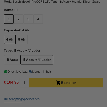
Merk:
Bosch
Model:
ProCORE 18V
Type:
🔋Accu + 🔌Lader
Kleur:
Zwart
Aantal:
1
1
2
3
4
Capaciteit:
4 Ah
4 Ah
8 Ah
Type:
🔋Accu + 🔌Lader
🔋Accu
🔋Accu + 🔌Lader
Direct leverbaar
Morgen in huis
€ 104,95
Bestellen
Omschrijving
Specificaties