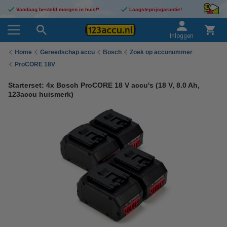
Vandaag besteld morgen in huis!*
Laagsteprijsgarantie!
Inloggen
Home
Gereedschap accu
Bosch
Zoek op accunummer
ProCORE 18V
Starterset: 4x Bosch ProCORE 18 V accu's (18 V, 8.0 Ah,
123accu huismerk)