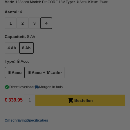
Merk:
123accu
Model:
ProCORE 18V
Type:
🔋Accu
Kleur:
Zwart
Aantal:
4
1
2
3
4
Capaciteit:
8 Ah
4 Ah
8 Ah
Type:
🔋Accu
🔋Accu
🔋Accu + 🔌Lader
Direct leverbaar
Morgen in huis
€ 339,95
Bestellen
Omschrijving
Specificaties