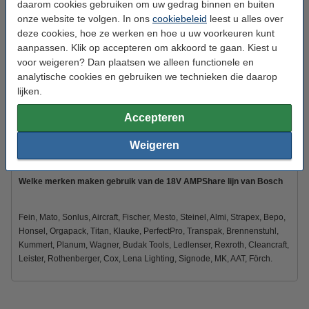
daarom cookies gebruiken om uw gedrag binnen en buiten
Aantal:
4
onze website te volgen. In ons
cookiebeleid
leest u alles over
deze cookies, hoe ze werken en hoe u uw voorkeuren kunt
Veiligheidsinformatieblad:
Handleiding
aanpassen. Klik op accepteren om akkoord te gaan. Kiest u
Gebruiksinstructies:
PDF
voor weigeren? Dan plaatsen we alleen functionele en
analytische cookies en gebruiken we technieken die daarop
lijken.
Dit product vervangt partnummers:
1600A013H1
1600A016GU
Accepteren
1600A016GB
1600A02149
1600A016GK
ProCORE18V
Weigeren
Welke merken maken gebruik van de 18V AMPShare lijn van Bosch
Fein, Mato, Sonlus, Aircraft, Fischer, Mesto, Steinel, Almi, Strapex, Bepo,
Honsel, Orgapack, Titan, Klauke, PerfectPro, Transpak, Brennenstuhl,
Kummert, Planum, Wagner, Budak Tools, Ledlenser, Rexroth, Cleancraft,
Leister, Rothenberger, Cox, Lena Lighting, Signode, MK, AAT, Förch.