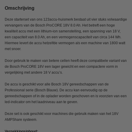
Omschrijving
Deze starterset van ons 123accu-huismerk bestaat uit vier stuks volwaardige
vervangers van de Bosch ProCORE 18V 8.0 Ah. Het betreft een hoge
kwaliteit accu met een lithium-ion samenstelling, een spanning van 18 V,
een capaciteit van 8.0 Ah, en een vermogenscapaciteit van circa 144 Wh.
Hiermee levert de accu hetzelfde vermogen als een machine van 1800 watt
met snoer.
Door gebruik te maken van betere cellen heeft deze compatibele variant van
de Bosch ProCORE 18V een lager gewicht en een compactere vorm in
vergelijking met andere 18 V accu’s.
De accu is geschikt voor alle Bosch 18V gereedschappen van de
Professional serie (Bosch Blauw). De accu kan eenvoudig op de
gereedschappen of in de oplader worden geschoven en is voorzien van een
led-indicator om het laadniveau aan te geven.
Deze set is ook geschikt voor machines die gebruik maken van het 18V
AMPShare systeem.
Verpakkingsinhoud: