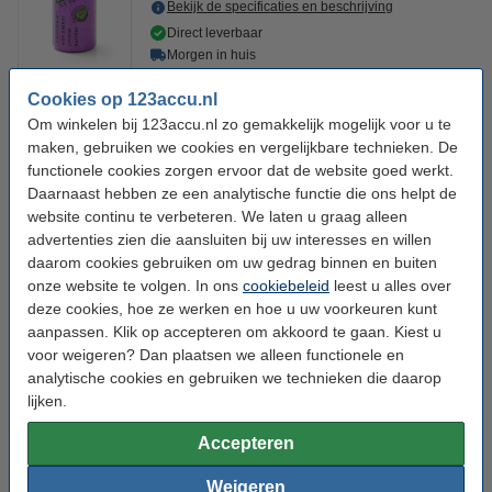
Bekijk de specificaties en beschrijving
Direct leverbaar
Morgen in huis
€ 4,95
Cookies op 123accu.nl
10% korting:
Bestellen
Om winkelen bij 123accu.nl zo gemakkelijk mogelijk voor u te
€ 4,46
maken, gebruiken we cookies en vergelijkbare technieken. De
functionele cookies zorgen ervoor dat de website goed werkt.
Multipack aanbieding!
Daarnaast hebben ze een analytische functie die ons helpt de
2x Tadiran SL-750 batterijen
website continu te verbeteren. We laten u graag alleen
€ 8,95
€ 8,06
advertenties zien die aansluiten bij uw interesses en willen
5x Tadiran SL-750 batterijen
daarom cookies gebruiken om uw gedrag binnen en buiten
€ 19,95
€ 17,96
onze website te volgen. In ons
cookiebeleid
leest u alles over
deze cookies, hoe ze werken en hoe u uw voorkeuren kunt
10x Tadiran SL-750 batterijen
€ 36,95
€ 33,26
aanpassen. Klik op accepteren om akkoord te gaan. Kiest u
voor weigeren? Dan plaatsen we alleen functionele en
20x Tadiran SL-750 batterijen
analytische cookies en gebruiken we technieken die daarop
€ 69,95
€ 62,96
lijken.
50x Tadiran SL-750 batterijen
€ 169,50
€ 152,55
Accepteren
100x Tadiran SL-750 batterijen
€ 329,50
€ 296,55
Weigeren