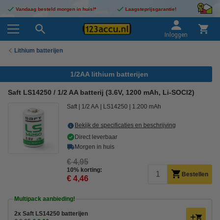
Vandaag besteld morgen in huis!*
Laagsteprijsgarantie!
Inloggen
Lithium batterijen
1/2AA lithium batterijen
Saft LS14250 / 1/2 AA batterij (3.6V, 1200 mAh, Li-SOCl2)
Saft
1/2 AA
LS14250
1.200 mAh
Bekijk de specificaties en beschrijving
Direct leverbaar
Morgen in huis
€ 4,95
10% korting:
Bestellen
€ 4,46
Multipack aanbieding!
2x Saft LS14250 batterijen