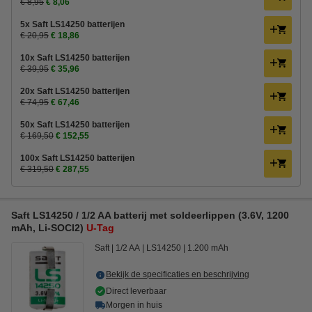
€ 8,95
€ 8,06
5x Saft LS14250 batterijen
€ 20,95
€ 18,86
10x Saft LS14250 batterijen
€ 39,95
€ 35,96
20x Saft LS14250 batterijen
€ 74,95
€ 67,46
50x Saft LS14250 batterijen
€ 169,50
€ 152,55
100x Saft LS14250 batterijen
€ 319,50
€ 287,55
Saft LS14250 / 1/2 AA batterij met soldeerlippen (3.6V, 1200
mAh, Li-SOCl2)
U-Tag
Saft
1/2 AA
LS14250
1.200 mAh
Bekijk de specificaties en beschrijving
Direct leverbaar
Morgen in huis