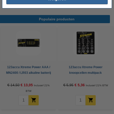
Populaire producten
123accu Xtreme Power AAA /
123accu Xtreme Power
MN2400 / LR03 alkaline batterij
knoopcellen multipack
24 stuks
€ 14,50
€ 13,05
€ 5,95
€ 5,36
Inclusief 21%
Inclusief 21% BTW
BTW