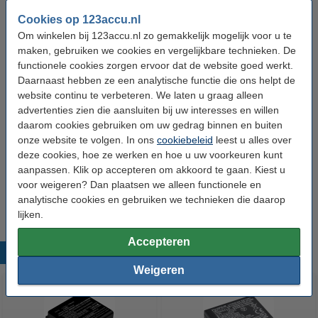
Model:
USB-C
Cookies op 123accu.nl
Type:
Kabel
Om winkelen bij 123accu.nl zo gemakkelijk mogelijk voor u te
Kleur:
Zwart
maken, gebruiken we cookies en vergelijkbare technieken. De
functionele cookies zorgen ervoor dat de website goed werkt.
Vermogen:
60 Watt
Daarnaast hebben ze een analytische functie die ons helpt de
website continu te verbeteren. We laten u graag alleen
Input connector:
USB-C
advertenties zien die aansluiten bij uw interesses en willen
Output connector:
USB-C
daarom cookies gebruiken om uw gedrag binnen en buiten
onze website te volgen. In ons
cookiebeleid
leest u alles over
Afmetingen:
84 cm x 29 mm x 196 mm
deze cookies, hoe ze werken en hoe u uw voorkeuren kunt
Aantal:
1
aanpassen. Klik op accepteren om akkoord te gaan. Kiest u
voor weigeren? Dan plaatsen we alleen functionele en
Schrijfsnelheid:
480 MB/s
analytische cookies en gebruiken we technieken die daarop
lijken.
Accepteren
Populaire producten
Weigeren