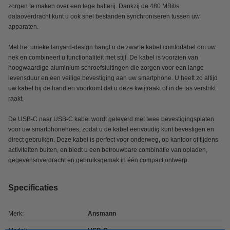
zorgen te maken over een lege batterij. Dankzij de 480 MBit/s
dataoverdracht kunt u ook snel bestanden synchroniseren tussen uw
apparaten.
Met het unieke lanyard-design hangt u de zwarte kabel comfortabel om uw
nek en combineert u functionaliteit met stijl. De kabel is voorzien van
hoogwaardige aluminium schroefsluitingen die zorgen voor een lange
levensduur en een veilige bevestiging aan uw smartphone. U heeft zo altijd
uw kabel bij de hand en voorkomt dat u deze kwijtraakt of in de tas verstrikt
raakt.
De USB-C naar USB-C kabel wordt geleverd met twee bevestigingsplaten
voor uw smartphonehoes, zodat u de kabel eenvoudig kunt bevestigen en
direct gebruiken. Deze kabel is perfect voor onderweg, op kantoor of tijdens
activiteiten buiten, en biedt u een betrouwbare combinatie van opladen,
gegevensoverdracht en gebruiksgemak in één compact ontwerp.
Specificaties
Merk:
Ansmann