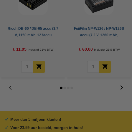
Ricoh DB-60 / DB-65 accu (3.7
FujiFilm NP-W126 / NP-W126S
V, 1150 mAh, 123accu
accu (7.2 V, 1260 mAh,
huismerk)
origineel)
€ 11,95
€ 60,00
Inclusief 21% BTW
Inclusief 21% BTW
Meer dan 5 miljoen klanten!
Voor 23.59 uur besteld, morgen in huis!