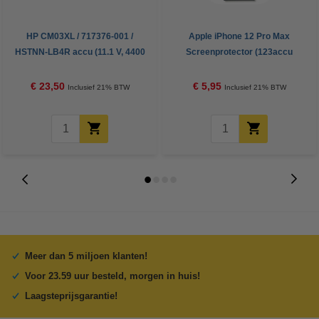
HP CM03XL / 717376-001 /
Apple iPhone 12 Pro Max
HSTNN-LB4R accu (11.1 V, 4400
Screenprotector (123accu
mAh, 50 Wh, 123accu huismerk)
huismerk)
€ 23,50
€ 5,95
Inclusief 21% BTW
Inclusief 21% BTW
Meer dan 5 miljoen klanten!
Voor 23.59 uur besteld, morgen in huis!
Laagsteprijsgarantie!