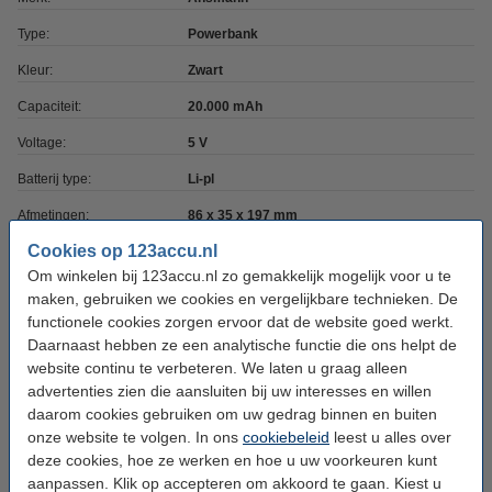
Type:
Powerbank
Kleur:
Zwart
Capaciteit:
20.000 mAh
Voltage:
5 V
Batterij type:
Li-pl
Afmetingen:
86 x 35 x 197 mm
Cookies op 123accu.nl
Aantal:
1
Om winkelen bij 123accu.nl zo gemakkelijk mogelijk voor u te
Extra info:
Uw oude apparaat
maken, gebruiken we cookies en vergelijkbare technieken. De
functionele cookies zorgen ervoor dat de website goed werkt.
Specificaties uitgangen:
2x USB-A | 1x USB-C | 1x micro-USB
Daarnaast hebben ze een analytische functie die ons helpt de
website continu te verbeteren. We laten u graag alleen
Bespaar met ons 123accu huismerk!
advertenties zien die aansluiten bij uw interesses en willen
daarom cookies gebruiken om uw gedrag binnen en buiten
123accu Powerbank met snelladen zwart (20W,
onze website te volgen. In ons
cookiebeleid
leest u alles over
20000 mAh)
deze cookies, hoe ze werken en hoe u uw voorkeuren kunt
€ 29,50
aanpassen. Klik op accepteren om akkoord te gaan. Kiest u