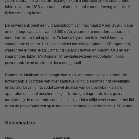
zitten. Dankzij de twee USB-uitgangen kunt u tegelijkertijd uw smartphone,
tablet of andere USB-apparaten opladen, ideaal voor onderweg, op reis of
tijdens een dag buiten.
De powerbank biedt een uitgangsstroom van maximaal 2 A per USB-uitgang
en een hoge capaciteit van 20.000 mAh, waardoor u meerdere apparaten
meerdere keren kunt opladen. Zo kunt u bijvoorbeeld tot wel 6 keer uw
smartphone opladen. Het is compatibel met alle gangbare USB-apparaten,
waaronder iPhone, iPad, Samsung Galaxy, Huawei en Xiaomi. Of u nu een
smartphone, tablet, MP3-speler of navigatiesysteem wilt opladen, deze
powerbank levert de stroom die u nodig heeft.
Dankzij de Multisafe-technologie kunt u uw apparaten veilig opladen. De
powerbank is voorzien van overlaadbeveiliging, diepontladingsbeveiliging
en kortsluitbeveiliging, zodat zowel de accu van de powerbank als uw
apparaten optimaal beschermd zijn. De vier geïntegreerde led's geven
nauwkeurig de resterende capaciteit aan, zodat u altijd weet wanneer het tijd
is om de powerbank zelf op te laden via de meegeleverde micro-USB-kabel.
Specificaties
Merk:
Ansmann