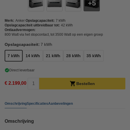
5
Merk:
Anker
Opslagcapaciteit:
7 kWh
Opslagcapaciteit uitbreidbaar tot:
42 kWh
Ontlaadvermogen:
800 Watt via het stopcontact, tot 3500 Watt op een eigen groep
Opslagcapaciteit:
7 kWh
7 kWh
14 kWh
21 kWh
28 kWh
35 kWh
Direct leverbaar
€ 2.199,00
Bestellen
Omschrijving
Specificaties
Aanbevelingen
Omschrijving