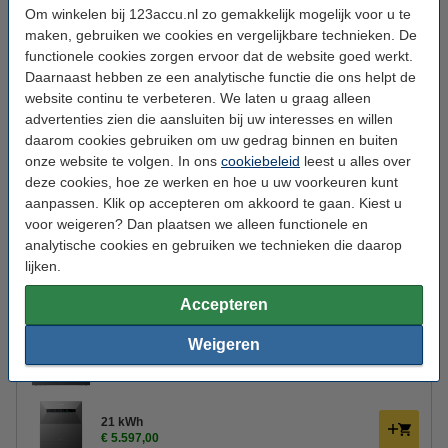
Om winkelen bij 123accu.nl zo gemakkelijk mogelijk voor u te
Aantal cellen:
7
maken, gebruiken we cookies en vergelijkbare technieken. De
Energieverbruik (actief):
3.500 W
functionele cookies zorgen ervoor dat de website goed werkt.
Daarnaast hebben ze een analytische functie die ons helpt de
Type:
Thuisbatterij
website continu te verbeteren. We laten u graag alleen
advertenties zien die aansluiten bij uw interesses en willen
Toepassing:
Stroomvoorziening
daarom cookies gebruiken om uw gedrag binnen en buiten
Aantal:
1
onze website te volgen. In ons
cookiebeleid
leest u alles over
deze cookies, hoe ze werken en hoe u uw voorkeuren kunt
Extra info:
Veiligheidsblad
aanpassen. Klik op accepteren om akkoord te gaan. Kiest u
Handleiding:
Handleiding
voor weigeren? Dan plaatsen we alleen functionele en
analytische cookies en gebruiken we technieken die daarop
Batterij type:
Li-FePO4
lijken.
Accepteren
Bestel een hogere capaciteit
Weigeren
14 kWh
€ 3.898,00
21 kWh
€ 5.597,00