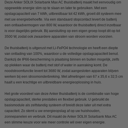
Deze Anker SOLIX Solarbank Max AC thuisbatterij maakt het eenvoudig om
opgewekte energie slim op te slaan en later te gebruiken. Met een
opslagcapaciteit van 7 kWh, uitbreidbaar tot 42 kWh, groeit dit systeem mee
met uw energiebehoefte. Via een standaard stopcontact levert de batterij
een ontlaadvermogen van 800 W, waardoor de thuisbatterij direct inzetbaar
is voor dagelijks gebruik. Bij aansluiting op een eigen groep loopt dit op tot
3500 W, zodat ook zwaardere apparaten van stroom worden voorzien.
De thuisbatterij is uitgerust met Li-FePO4 technologie en heeft een diepte
van ontlading van 100%, waardoor u de volledige opslagcapaciteit benut.
Dankzij de IP66-bescherming is plaatsing binnen en buiten mogelijk, zelfs
op plekken waar de batterij met stof of water in aanraking komt. De
noodstroomfunctie levert tot 3680 W, zodat aangesloten apparaten blijven
werken bij een stroomonderbreking. Met afmetingen van 67 x 35,6 x 32,5 cm
haalt u een krachtige en uitbreidbare energieoplossing in huis.
Het grote voordeel van deze Anker thuisbatterij is de combinatie van hoge
opslagcapaciteit, sterke prestaties en flexibel gebruik. U gebruikt de
basismodule als zelfstandig systeem of breidt deze later uit met extra
capaciteit. Zo stemt u uw energieopslag af op uw huishouden,
zonnepanelen en verbruik. Dit maakt de Anker SOLIX Solarbank Max AC
een slimme keuze voor wie meer controle wil over eigen energie.