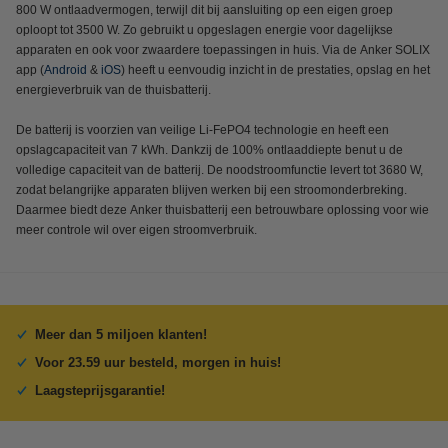
800 W ontlaadvermogen, terwijl dit bij aansluiting op een eigen groep
oploopt tot 3500 W. Zo gebruikt u opgeslagen energie voor dagelijkse
apparaten en ook voor zwaardere toepassingen in huis. Via de Anker SOLIX
app (
Android
&
iOS
) heeft u eenvoudig inzicht in de prestaties, opslag en het
energieverbruik van de thuisbatterij.
De batterij is voorzien van veilige Li-FePO4 technologie en heeft een
opslagcapaciteit van 7 kWh. Dankzij de 100% ontlaaddiepte benut u de
volledige capaciteit van de batterij. De noodstroomfunctie levert tot 3680 W,
zodat belangrijke apparaten blijven werken bij een stroomonderbreking.
Daarmee biedt deze Anker thuisbatterij een betrouwbare oplossing voor wie
meer controle wil over eigen stroomverbruik.
Meer dan 5 miljoen klanten!
Voor 23.59 uur besteld, morgen in huis!
Laagsteprijsgarantie!