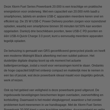
Deze Xtorm Fuel Series Powerbank 20.000 is een krachtige en praktische
energiebron voor onderweg. Met een capaciteit van 20.000 mAh laadt u
smartphones, tablets en andere USB-C apparaten meerdere keren snel en
efficiënt op. De 35 W USB-C Power Delivery poorten zorgen voor razendsnel
opladen, waarbij een smartphone binnen 30 minuten tot 50% kan worden
opgeladen. Dankzij drie beschikbare poorten, twee USB-C PD poorten en
één USB-A Quick Charge 3.0 poort, kunt u eenvoudig meerdere apparaten
tegelijk opladen.
De behuizing is gemaakt van GRS gecertificeerd gerecycled plastic en heeft
een moderne Midnight Black afwerking met een subtiel patroon. Het
duidelijke digitale display toont op elk moment het actuele
batterijpercentage, zodat u nooit voor verrassingen komt te staan. Ondanks
de hoge capaciteit blijft het ontwerp compact en makkelijk mee te nemen in
een tas of jaszak, wat deze powerbank ideaal maakt voor dagelijks gebruik,
werk of reizen.
Ook op het gebied van veiligheid is deze powerbank goed uitgerust. De
ingebouwde beveiligingen beschermen tegen overladen, oververhitting en
kortsluiting. Daarnaast is het model vliegtuigproof, waardoor u het zonder
problemen kunt meenemen in uw handbagage. Met de Xtorm Fuel Series
Powerbank 20.000 kiest u voor krachtige prestaties, duurzaamheid en veilig