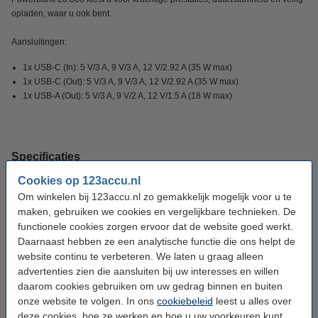
opladen, waar u ook bent.
Aansluitingen:
1x USB-C (In): 5 V/3 A, 9 V/3 A, 12 V/2.92 A (35 W max)
1x USB-C (Out): 5 V/3 A, 9 V/3 A, 12 V/2.92 A (35 W max)
1x USB-A (Out): 5 V/3 A, 9 V/2 A, 12 V/1.5 A (18 W max)
Specificaties
Cookies op 123accu.nl
Merk:
Xtorm
Om winkelen bij 123accu.nl zo gemakkelijk mogelijk voor u te
maken, gebruiken we cookies en vergelijkbare technieken. De
Type:
Powerbank
functionele cookies zorgen ervoor dat de website goed werkt.
Kleur:
Zwart
Daarnaast hebben ze een analytische functie die ons helpt de
website continu te verbeteren. We laten u graag alleen
Vermogen:
35 Watt
advertenties zien die aansluiten bij uw interesses en willen
daarom cookies gebruiken om uw gedrag binnen en buiten
Capaciteit:
20.000 mAh
onze website te volgen. In ons
cookiebeleid
leest u alles over
Input connector:
USB-C PD
deze cookies, hoe ze werken en hoe u uw voorkeuren kunt