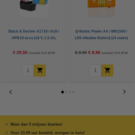
Black & Decker A1718 / A18 /
Q-Nomic Power AA / MN1500 /
HPB18 accu (18 V, 1.5 Ah,
LR6 Alkaline Batterij (24 stuks)
123accu huismerk)
€ 29,50
€ 9,95
€ 8,96
Inclusief 21% BTW
Inclusief 21% BTW
Meer dan 5 miljoen klanten!
Voor 23.59 uur besteld, morgen in huis!