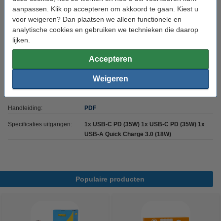
aanpassen. Klik op accepteren om akkoord te gaan. Kiest u
Laadsnelheid:
3,5 uur
voor weigeren? Dan plaatsen we alleen functionele en
Batterij type:
Li-pl
analytische cookies en gebruiken we technieken die daarop
lijken.
Afmetingen:
143 x 77 x 28 mm
Accepteren
Aantal cellen:
2
Laadslots:
3
Weigeren
Kabel:
Inclusief
Handleiding:
PDF
Specificaties uitgangen:
1x USB-C PD (35W) 1x USB-C PD (35W) 1x
USB-A Quick Charge 3.0 (18W)
Populaire producten