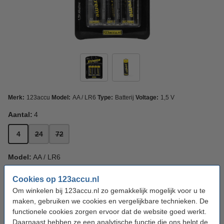
Merk:
123accu
Model:
AA / LR6
Type:
Batterij
Voltage:
1,5 V
Aantal:
4
4
24
72
Model:
AA / LR6
AA / LR6
AAA / LR03
Cookies op 123accu.nl
Om winkelen bij 123accu.nl zo gemakkelijk mogelijk voor u te
maken, gebruiken we cookies en vergelijkbare technieken. De
Bekijk de specificaties en beschrijving
functionele cookies zorgen ervoor dat de website goed werkt.
Direct leverbaar
Morgen in huis
Daarnaast hebben ze een analytische functie die ons helpt de