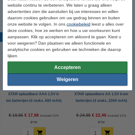
€ 3,95
website continu te verbeteren. We laten u graag alleen
10% korting:
advertenties zien die aansluiten bij uw interesses en willen
Bestellen
€ 3,56
daarom cookies gebruiken om uw gedrag binnen en buiten
onze website te volgen. In ons
cookiebeleid
leest u alles over
deze cookies, hoe ze werken en hoe u uw voorkeuren kunt
aanpassen. Klik op accepteren om akkoord te gaan. Kiest u
Populaire producten
voor weigeren? Dan plaatsen we alleen functionele en
analytische cookies en gebruiken we technieken die daarop
lijken.
Accepteren
Weigeren
XTAR oplaadbare AAA 1.5V li-
XTAR oplaadbare AA 1.5V li-ion
ion batterijen (4 stuks, 680 mAh)
batterijen (4 stuks, 2000 mAh)
€ 19,95
€ 17,96
€ 24,95
€ 22,46
Inclusief 21%
Inclusief 21%
BTW
BTW