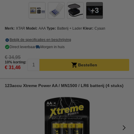
3
Merk:
XTAR
Model:
AAA
Type:
Batterij + Lader
Kleur:
Cyaan
Bekijk de specificaties en beschrijving
Direct leverbaar
Morgen in huis
€ 34,95
10% korting:
Bestellen
€ 31,46
123accu Xtreme Power AA / MN1500 / LR6 batterij (4 stuks)