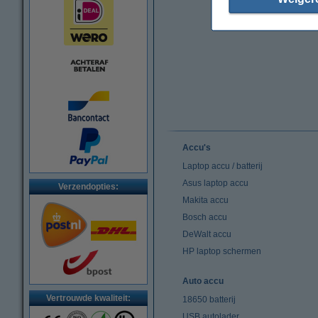
Accu's
Laptop accu / batterij
Asus laptop accu
Verzendopties:
Makita accu
Bosch accu
DeWalt accu
HP laptop schermen
Auto accu
Vertrouwde kwaliteit:
18650 batterij
USB autolader