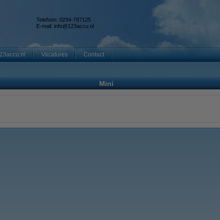
Telefoon: 0294-787125
E-mail:
info@123accu.nl
23accu.nl
Vacatures
Contact
Mini