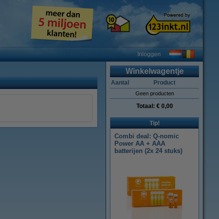
Inloggen
Winkelwagentje
Aantal
Product
Geen producten
Totaal:
€ 0,00
Tip!
Combi deal: Q-nomic
Power AA + AAA
batterijen (2x 24 stuks)