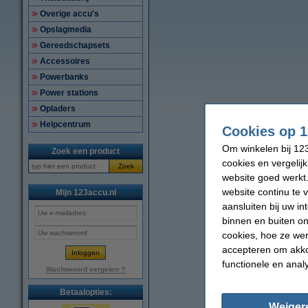
Overige accu's
Opslagmedia
Gereedschapsets
Accessoires
Powerbanks
Power stations
Opladers
Helpcentrum
Cookies op 1
Om winkelen bij 123
Zoek een product
cookies en vergelij
Zoek
website goed werkt.
website continu te 
Mijn 123accu.nl
aansluiten bij uw i
binnen en buiten on
cookies, hoe ze we
accepteren om akko
functionele en anal
Wachtwoord vergeten ?
Betaalopties:
Weiger