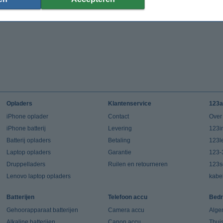
Opladers
Klantenservice
123a
iPhone oplader
Contact
Over
iPhone batterij
Levering
123in
Batterij opladers
Betaling
123l
Laptop opladers
Garantie
123-
Druppelladers
Ruilen en retourneren
123s
Lenovo laptop opladers
kabe
Batterijen
Telefoon accu
Bedr
Gehoorapparaat batterijen
Camera accu
Alge
Alkaline batterijen
Canon accu
Thui