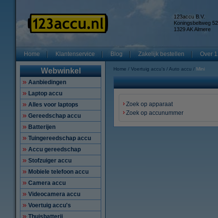
123accu B.V.
Koningsbeltweg 52
1329 AK Almere
Home
Klantenservice
Blog
Zakelijk bestellen
Over 1
Home
Voertuig accu's
Auto accu
Mini
Webwinkel
Aanbiedingen
Laptop accu
Zoek op apparaat
Alles voor laptops
Zoek op accunummer
Gereedschap accu
Batterijen
Tuingereedschap accu
Accu gereedschap
Stofzuiger accu
Mobiele telefoon accu
Camera accu
Videocamera accu
Voertuig accu's
Thuisbatterij