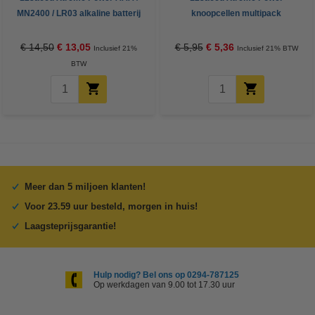
MN2400 / LR03 alkaline batterij
knoopcellen multipack
24 stuks
€ 14,50
€ 13,05
€ 5,95
€ 5,36
Inclusief 21%
Inclusief 21% BTW
BTW
Meer dan 5 miljoen klanten!
Voor 23.59 uur besteld, morgen in huis!
Laagsteprijsgarantie!
Hulp nodig? Bel ons op 0294-787125
Op werkdagen van 9.00 tot 17.30 uur