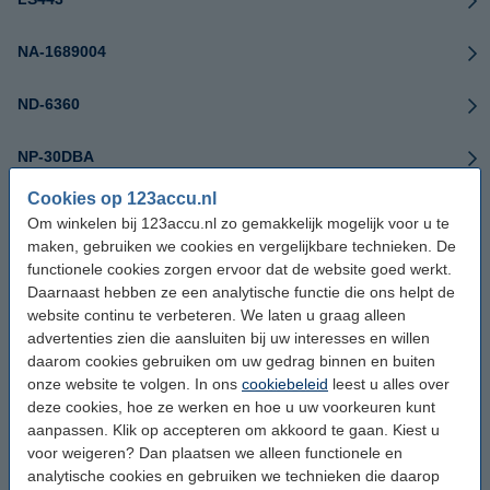
NA-1689004
ND-6360
NP-30DBA
Cookies op 123accu.nl
NP-60
Om winkelen bij 123accu.nl zo gemakkelijk mogelijk voor u te
maken, gebruiken we cookies en vergelijkbare technieken. De
PA3792U
functionele cookies zorgen ervoor dat de website goed werkt.
Daarnaast hebben ze een analytische functie die ons helpt de
PDR-BT3
website continu te verbeteren. We laten u graag alleen
advertenties zien die aansluiten bij uw interesses en willen
daarom cookies gebruiken om uw gedrag binnen en buiten
PX1425E-1BRS
onze website te volgen. In ons
cookiebeleid
leest u alles over
deze cookies, hoe ze werken en hoe u uw voorkeuren kunt
Q2232
aanpassen. Klik op accepteren om akkoord te gaan. Kiest u
voor weigeren? Dan plaatsen we alleen functionele en
Q2232-8000
analytische cookies en gebruiken we technieken die daarop