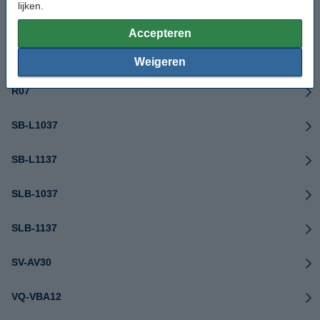
lijken.
Q2232-80001
Accepteren
Q2232-80003
Weigeren
R07
SB-L1037
SB-L1137
SLB-1037
SLB-1137
SV-AV30
VQ-VBA12