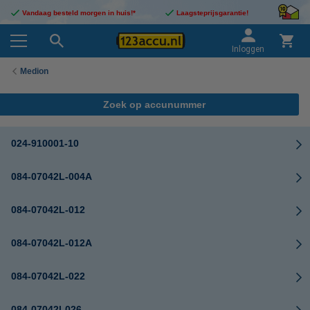
Vandaag besteld morgen in huis!*
Laagsteprijsgarantie!
Inloggen
Medion
Zoek op accunummer
024-910001-10
084-07042L-004A
084-07042L-012
084-07042L-012A
084-07042L-022
084-07042l-026