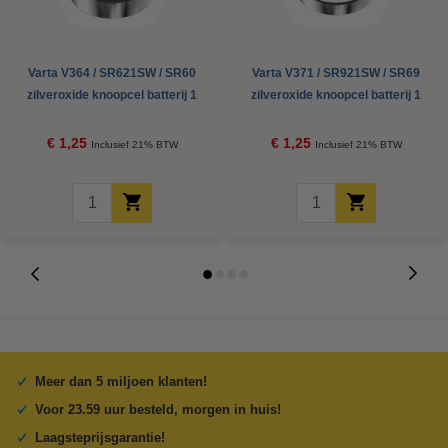
Varta V364 / SR621SW / SR60
Varta V371 / SR921SW / SR69
zilveroxide knoopcel batterij 1
zilveroxide knoopcel batterij 1
stuk
stuk
€ 1,25
€ 1,25
Inclusief 21% BTW
Inclusief 21% BTW
Meer dan 5 miljoen klanten!
Voor 23.59 uur besteld, morgen in huis!
Laagsteprijsgarantie!