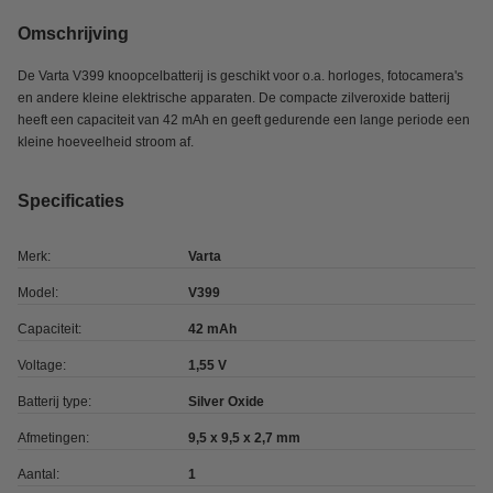
Omschrijving
De Varta V399 knoopcelbatterij is geschikt voor o.a. horloges, fotocamera's
en andere kleine elektrische apparaten. De compacte zilveroxide batterij
heeft een capaciteit van 42 mAh en geeft gedurende een lange periode een
kleine hoeveelheid stroom af.
Specificaties
Merk:
Varta
Model:
V399
Capaciteit:
42 mAh
Voltage:
1,55 V
Batterij type:
Silver Oxide
Afmetingen:
9,5 x 9,5 x 2,7 mm
Aantal:
1