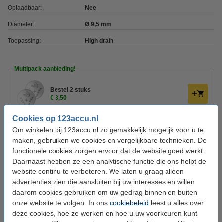
Oplaadbaar:
Nee
Diameter:
Ø 9,5 mm
Toepassing:
High drain
Multipack aanbieding!
Bestel 2 stuks
€ 3,50
Cookies op 123accu.nl
Bestel 5 stuks
Om winkelen bij 123accu.nl zo gemakkelijk mogelijk voor u te
€ 7,95
maken, gebruiken we cookies en vergelijkbare technieken. De
functionele cookies zorgen ervoor dat de website goed werkt.
Daarnaast hebben ze een analytische functie die ons helpt de
Bestel 10 stuks
€ 12,95
website continu te verbeteren. We laten u graag alleen
advertenties zien die aansluiten bij uw interesses en willen
daarom cookies gebruiken om uw gedrag binnen en buiten
Dit product vervangt partnummers:
onze website te volgen. In ons
cookiebeleid
leest u alles over
1162SO
RW413
deze cookies, hoe ze werken en hoe u uw voorkeuren kunt
1165SO
S19
280-44
S927SW