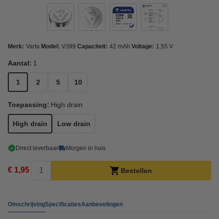
Merk:
Varta
Model:
V399
Capaciteit:
42 mAh
Voltage:
1,55 V
Aantal:
1
1
2
5
10
Toepassing:
High drain
High drain
Low drain
Direct leverbaar
Morgen in huis
€ 1,95
Bestellen
Omschrijving
Specificaties
Aanbevelingen