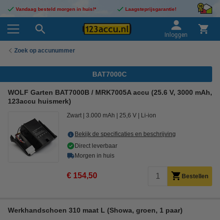
Vandaag besteld morgen in huis!*
Laagsteprijsgarantie!
Inloggen
Zoek op accunummer
BAT7000C
WOLF Garten BAT7000B / MRK7005A accu (25.6 V, 3000 mAh,
123accu huismerk)
Zwart
3.000 mAh
25,6 V
Li-ion
Bekijk de specificaties en beschrijving
Direct leverbaar
Morgen in huis
€ 154,50
Bestellen
Werkhandschoen 310 maat L (Showa, groen, 1 paar)