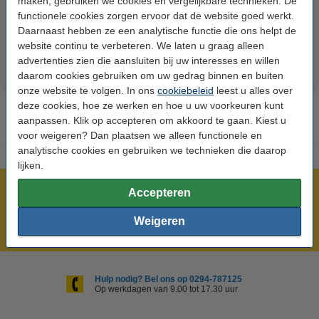
maken, gebruiken we cookies en vergelijkbare technieken. De
24 stuks
Batterij 5 stuks
functionele cookies zorgen ervoor dat de website goed werkt.
€ 14,50
€ 13,05
€ 15,80
€ 14,22
Inclusief 21%
Inclusief 21%
Daarnaast hebben ze een analytische functie die ons helpt de
BTW
BTW
website continu te verbeteren. We laten u graag alleen
advertenties zien die aansluiten bij uw interesses en willen
daarom cookies gebruiken om uw gedrag binnen en buiten
onze website te volgen. In ons
cookiebeleid
leest u alles over
deze cookies, hoe ze werken en hoe u uw voorkeuren kunt
aanpassen. Klik op accepteren om akkoord te gaan. Kiest u
voor weigeren? Dan plaatsen we alleen functionele en
analytische cookies en gebruiken we technieken die daarop
lijken.
Meer dan 5 miljoen klanten!
Accepteren
Voor 23.59 uur besteld, morgen in huis!
Weigeren
Laagsteprijsgarantie!
Hulp nodig? Bel ons op 0294-787125
Op werkdagen van 9.00 tot 17.30 uur