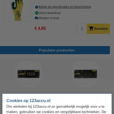
Bekijk de specificaties en beschrijving
Direct leverbaar
Morgen in huis
€ 4,95
Bestellen
Populaire producten
123accu Xtreme Power AAA /
123accu Xtreme Power 9V /
Cookies op 123accu.nl
MN2400 / LR03 alkaline batterij
6LR61 / E-Block Alkaline
Om winkelen bij 123accu.nl zo gemakkelijk mogelijk voor u te
24 stuks
Batterij 5 stuks
maken, gebruiken we cookies en vergelijkbare technieken. De