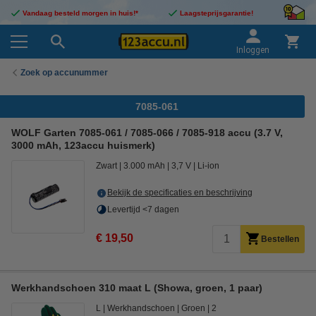
Vandaag besteld morgen in huis!*
Laagsteprijsgarantie!
Inloggen
Zoek op accunummer
7085-061
WOLF Garten 7085-061 / 7085-066 / 7085-918 accu (3.7 V,
3000 mAh, 123accu huismerk)
Zwart
3.000 mAh
3,7 V
Li-ion
Bekijk de specificaties en beschrijving
Levertijd <7 dagen
€ 19,50
Bestellen
Werkhandschoen 310 maat L (Showa, groen, 1 paar)
L
Werkhandschoen
Groen
2