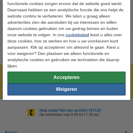
€ 14,50
€ 13,05
€ 15,80
€ 14,22
functionele cookies zorgen ervoor dat de website goed werkt.
Inclusief 21%
Inclusief 21%
Daarnaast hebben ze een analytische functie die ons helpt de
BTW
BTW
website continu te verbeteren. We laten u graag alleen
advertenties zien die aansluiten bij uw interesses en willen
daarom cookies gebruiken om uw gedrag binnen en buiten
onze website te volgen. In ons
cookiebeleid
leest u alles over
deze cookies, hoe ze werken en hoe u uw voorkeuren kunt
aanpassen. Klik op accepteren om akkoord te gaan. Kiest u
voor weigeren? Dan plaatsen we alleen functionele en
analytische cookies en gebruiken we technieken die daarop
lijken.
Meer dan 5 miljoen klanten!
Accepteren
Voor 23.59 uur besteld, morgen in huis!
Weigeren
Laagsteprijsgarantie!
Hulp nodig? Bel ons op 0294-787125
Op werkdagen van 9.00 tot 17.30 uur
Accu's