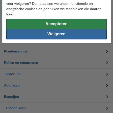
voor weigeren? Dan plaatsen we alleen functionele en
analytische cookies en gebruiken we technieken die daarop
Hulp nodig? Bel ons op 0294-787125
Op werkdagen van 9.00 tot 17.30 uur
lijken.
Accepteren
Accu's
Weigeren
Opladers
Klantenservice
Ruilen en retourneren
123accu.nl
Auto accu
Batterijen
Telefoon accu