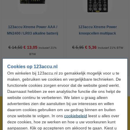
123accu Xtreme Power AAA /
123accu Xtreme Power
MN2400 / LR03 alkaline batterij
knoopcellen multipack
24 stuks
€ 14,50
€ 13,05
€ 5,95
€ 5,36
Inclusief 21%
Inclusief 21% BTW
BTW
Cookies op 123accu.nl
Om winkelen bij 123accu.nl zo gemakkelijk mogelijk voor u te
maken, gebruiken we cookies en vergelijkbare technieken. De
functionele cookies zorgen ervoor dat de website goed werkt.
Daarnaast hebben ze een analytische functie die ons helpt de
website continu te verbeteren. We laten u graag alleen
advertenties zien die aansluiten bij uw interesses en willen
Meer dan 5 miljoen klanten!
daarom cookies gebruiken om uw gedrag binnen en buiten
Voor 23.59 uur besteld, morgen in huis!
onze website te volgen. In ons
cookiebeleid
leest u alles over
Laagsteprijsgarantie!
deze cookies, hoe ze werken en hoe u uw voorkeuren kunt
aanpassen. Klik op accepteren om akkoord te gaan. Kiest u