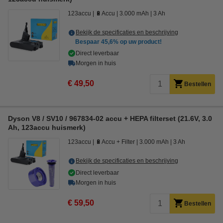
123accu
🔋Accu
3.000 mAh
3 Ah
Bekijk de specificaties en beschrijving
Bespaar
45,6%
op uw product!
Direct leverbaar
Morgen in huis
€ 49,50
Bestellen
Dyson V8 / SV10 / 967834-02 accu + HEPA filterset (21.6V, 3.0
Ah, 123accu huismerk)
123accu
🔋Accu + Filter
3.000 mAh
3 Ah
Bekijk de specificaties en beschrijving
Direct leverbaar
Morgen in huis
€ 59,50
Bestellen