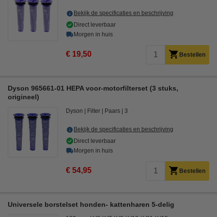
Bekijk de specificaties en beschrijving
Direct leverbaar
Morgen in huis
€ 19,50
Bestellen
Dyson 965661-01 HEPA voor-motorfilterset (3 stuks,
origineel)
Dyson
Filter
Paars
3
Bekijk de specificaties en beschrijving
Direct leverbaar
Morgen in huis
€ 54,95
Bestellen
Universele borstelset honden- kattenharen 5-delig