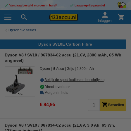
Vandaag besteld morgen in huis!*
Laagsteprijsgarantie!
Inloggen
Dyson SV series
Dyson SV10E Carbon Fibre
Dyson V8 / SV10 / 967834-02 accu (21.6V, 2800 mAh, 65 Wh,
origineel)
Dyson
🔋Accu
Grijs
2.800 mAh
Bekijk de specificaties en beschrijving
Direct leverbaar
Morgen in huis
€ 84,95
Bestellen
Dyson V8 / SV10 / 967834-02 accu (21.6V, 3.0 Ah, 65 Wh,
123accu huismerk)