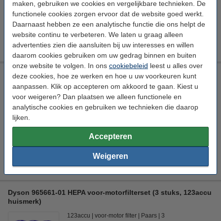
maken, gebruiken we cookies en vergelijkbare technieken. De
Direct leverbaar
functionele cookies zorgen ervoor dat de website goed werkt.
Morgen in huis
Daarnaast hebben ze een analytische functie die ons helpt de
website continu te verbeteren. We laten u graag alleen
€ 14,50
Bestellen
advertenties zien die aansluiten bij uw interesses en willen
daarom cookies gebruiken om uw gedrag binnen en buiten
onze website te volgen. In ons
cookiebeleid
leest u alles over
Dyson 965661-01 HEPA voor-motorfilterset (2 stuks,
deze cookies, hoe ze werken en hoe u uw voorkeuren kunt
origineel)
aanpassen. Klik op accepteren om akkoord te gaan. Kiest u
voor weigeren? Dan plaatsen we alleen functionele en
Dyson
Filter
Paars
2
analytische cookies en gebruiken we technieken die daarop
Bekijk de specificaties en beschrijving
lijken.
Direct leverbaar
Accepteren
Morgen in huis
Weigeren
€ 36,95
Bestellen
Dyson 965661-01 HEPA voor-motorfilterset (3 stuks, 123accu
huismerk)
123accu
voor-motor filter
Paars
3