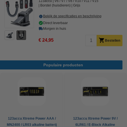
123accu
V6 / V7 / V8 / V10 / V11 / V15
Borstel (huisdieren)
Grijs
Bekijk de specificaties en beschrijving
Direct leverbaar
Morgen in huis
1
€ 24,95
Bestellen
Populaire producten
123accu Xtreme Power AAA /
123accu Xtreme Power 9V /
MN2400 / LR03 alkaline batterij
6LR61 / E-Block Alkaline