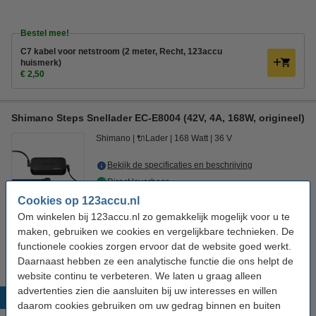
Bestel mee!
C7 kabel voor netstroom (2 meter, Recht, 123accu
huismerk)
€ 2,50
Shimano Steps Snellader EC-E8004 (42V, 4A, 168W, origineel)
Shimano
🔌Lader
168 Watt
36 V
Bekijk de specificaties en beschrijving
Direct leverbaar
Morgen in huis
Cookies op 123accu.nl
Om winkelen bij 123accu.nl zo gemakkelijk mogelijk voor u te
€ 74,95
Bestellen
maken, gebruiken we cookies en vergelijkbare technieken. De
functionele cookies zorgen ervoor dat de website goed werkt.
Daarnaast hebben ze een analytische functie die ons helpt de
website continu te verbeteren. We laten u graag alleen
advertenties zien die aansluiten bij uw interesses en willen
Populaire producten
daarom cookies gebruiken om uw gedrag binnen en buiten