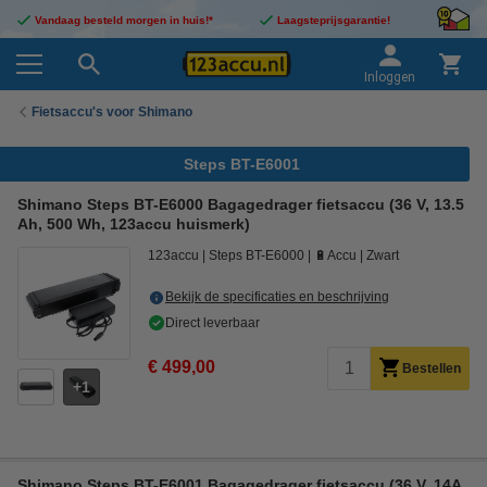
Vandaag besteld morgen in huis!*
Laagsteprijsgarantie!
Inloggen
Fietsaccu's voor Shimano
Steps BT-E6001
Shimano Steps BT-E6000 Bagagedrager fietsaccu (36 V, 13.5
Ah, 500 Wh, 123accu huismerk)
123accu
Steps BT-E6000
🔋Accu
Zwart
Bekijk de specificaties en beschrijving
Direct leverbaar
€ 499,00
Bestellen
1
Shimano Steps BT-E6001 Bagagedrager fietsaccu (36 V, 14A