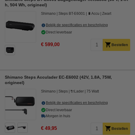
h, 504 Wh, origineel)
Shimano
Steps BT-E6001
🔋Accu
Zwart
Bekijk de specificaties en beschrijving
Direct leverbaar
€ 599,00
Bestellen
Shimano Steps Acculader EC-E6002 (42V, 1.8A, 75W,
origineel)
Shimano
Steps
🔌Lader
75 Watt
Bekijk de specificaties en beschrijving
Direct leverbaar
Morgen in huis
€ 49,95
Bestellen