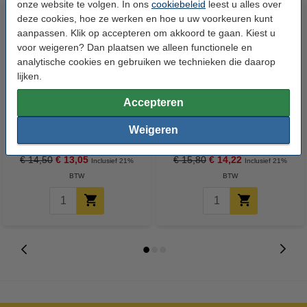
onze website te volgen. In ons
cookiebeleid
leest u alles over
deze cookies, hoe ze werken en hoe u uw voorkeuren kunt
aanpassen. Klik op accepteren om akkoord te gaan. Kiest u
voor weigeren? Dan plaatsen we alleen functionele en
analytische cookies en gebruiken we technieken die daarop
lijken.
Accepteren
123accu Xtreme Power AAA /
123accu Xtreme Power 9V /
MN2400 / LR03 alkaline batterij
6LR61 / E-Block Alkaline
Weigeren
24 stuks
Batterij 5 stuks
€ 14,50
€ 13,05
€ 15,80
€ 14,22
Inclusief 21%
Inclusief 21%
BTW
BTW