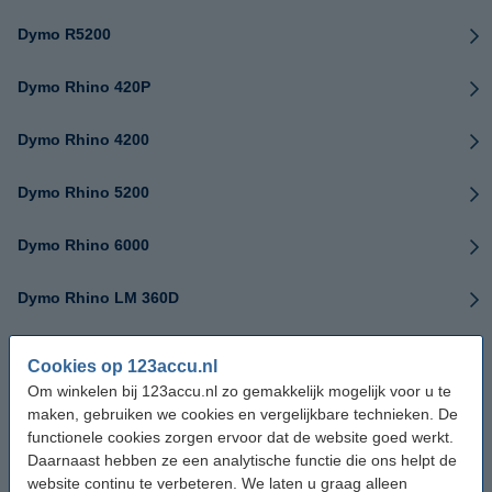
Dymo R5200
Dymo Rhino 420P
Dymo Rhino 4200
Dymo Rhino 5200
Dymo Rhino 6000
Dymo Rhino LM 360D
Dymo XTL 300
Cookies op 123accu.nl
Om winkelen bij 123accu.nl zo gemakkelijk mogelijk voor u te
Dymo XTL 300 handheld label makers
maken, gebruiken we cookies en vergelijkbare technieken. De
functionele cookies zorgen ervoor dat de website goed werkt.
Dymo XTL 500
Daarnaast hebben ze een analytische functie die ons helpt de
website continu te verbeteren. We laten u graag alleen