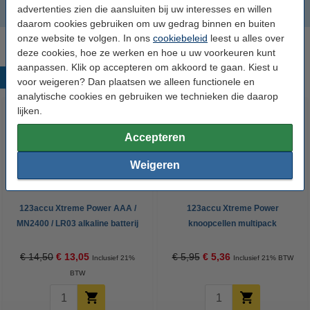
advertenties zien die aansluiten bij uw interesses en willen
Dymo XTL 500 Label Maker
daarom cookies gebruiken om uw gedrag binnen en buiten
onze website te volgen. In ons
cookiebeleid
leest u alles over
deze cookies, hoe ze werken en hoe u uw voorkeuren kunt
aanpassen. Klik op accepteren om akkoord te gaan. Kiest u
Populaire producten
voor weigeren? Dan plaatsen we alleen functionele en
analytische cookies en gebruiken we technieken die daarop
lijken.
Accepteren
Weigeren
123accu Xtreme Power AAA /
123accu Xtreme Power
MN2400 / LR03 alkaline batterij
knoopcellen multipack
24 stuks
€ 14,50
€ 13,05
€ 5,95
€ 5,36
Inclusief 21%
Inclusief 21% BTW
BTW