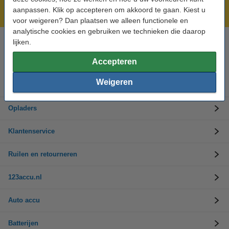
aanpassen. Klik op accepteren om akkoord te gaan. Kiest u
Laagsteprijsgarantie!
voor weigeren? Dan plaatsen we alleen functionele en
analytische cookies en gebruiken we technieken die daarop
lijken.
Hulp nodig? Bel ons op 0294-787125
Op werkdagen van 9.00 tot 17.30 uur
Accepteren
Weigeren
Accu's
Opladers
Klantenservice
Ruilen en retourneren
123accu.nl
Auto accu
Batterijen