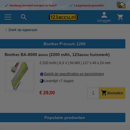
Vandaag besteld morgen in huis!*
Laagsteprijsgarantie!
Inloggen
Zoek op apparaat
Brother P-touch 1200
Brother BA-8000 accu (2200 mAh, 123accu huismerk)
2.200 mAh
8,4 V
Ni-MH
127 x 46 x 24 mm
Bekijk de specificaties en beschrijving
Levertijd <7 dagen
€ 29,00
Bestellen
Populaire producten