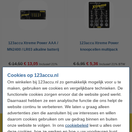
123accu Xtreme Power AAA /
123accu Xtreme Power
MN2400 / LR03 alkaline batterij
knoopcellen multipack
24 stuks
€ 14,50
€ 13,05
€ 5,95
€ 5,36
Inclusief 21%
Inclusief 21% BTW
BTW
Cookies op 123accu.nl
Om winkelen bij 123accu.nl zo gemakkelijk mogelijk voor u te
maken, gebruiken we cookies en vergelijkbare technieken. De
functionele cookies zorgen ervoor dat de website goed werkt.
Daarnaast hebben ze een analytische functie die ons helpt de
website continu te verbeteren. We laten u graag alleen
advertenties zien die aansluiten bij uw interesses en willen
daarom cookies gebruiken om uw gedrag binnen en buiten
Meer dan 5 miljoen klanten!
onze website te volgen. In ons
cookiebeleid
leest u alles over
Voor 23.59 uur besteld, morgen in huis!
deze cookies, hoe ze werken en hoe u uw voorkeuren kunt