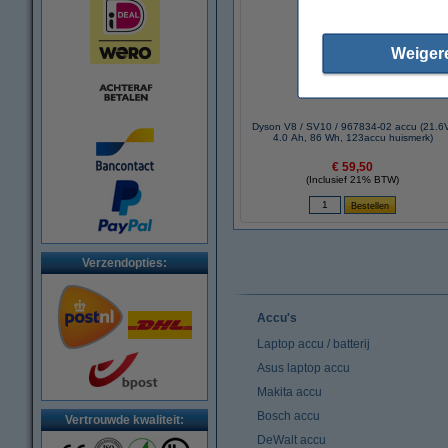
Weiger
Dyson V8 / SV10 / 967834-02 accu (21.6
4.0 Ah, 86 Wh, 123accu huismerk)
€ 59,50
(Inclusief 21% BTW)
Verzendopties:
Accu's
Laptop accu / batterij
Asus laptop accu
Makita accu
Bosch accu
Vertrouwde kwaliteit:
DeWalt accu