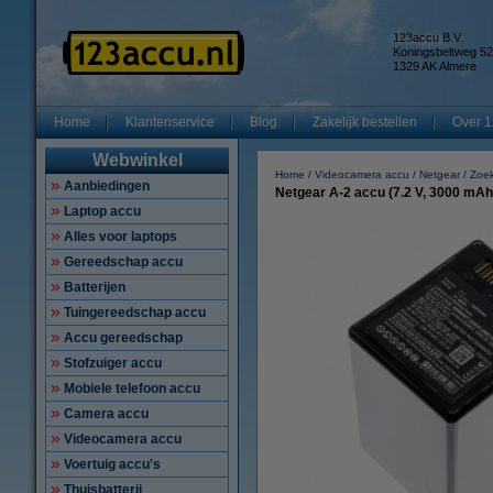
123accu B.V.
Koningsbeltweg 52
1329 AK Almere
Home
Klantenservice
Blog
Zakelijk bestellen
Over 1
Webwinkel
Home
Videocamera accu
Netgear
Zoe
Aanbiedingen
Netgear A-2 accu (7.2 V, 3000 mA
Laptop accu
Alles voor laptops
Gereedschap accu
Batterijen
Tuingereedschap accu
Accu gereedschap
Stofzuiger accu
Mobiele telefoon accu
Camera accu
Videocamera accu
Voertuig accu's
Thuisbatterij