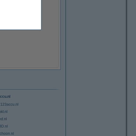
ccu.nl
 123accu.nl
kt.nl
ed.nl
3D.nl
choon.nl