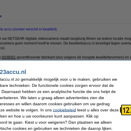
n
 accu (zonder verschil in kwaliteit).
 uw NETGEAR digitale videocamera maakt langdurig filmen op iedere locatie moge
eocamera geen moment hoeft te missen. De kwaliteitsaccu is beveiligd tegen overla
cu).
n
ISO9001
gecertificeerde fabrikant (dus volgens de hoogste kwaliteitsnormen) en
eid, gezondheid en milieu.
23accu.nl
iteitsproduct 100% garantie.
accu.nl zo gemakkelijk mogelijk voor u te maken, gebruiken we
chermt u uw digitale videocamera tegen krassen.
kbare technieken. De functionele cookies zorgen ervoor dat de
 Daarnaast hebben ze een analytische functie die ons helpt de
verbeteren. We laten u graag alleen advertenties zien die
Batterij type:
Li-ion
nteresses en willen daarom cookies gebruiken om uw gedrag
Afmetingen:
45 x 37 x 51 mm
ze website te volgen. In ons
cookiebeleid
leest u alles over deze
Veiligheidsinformatieblad:
Handleiding
rken en hoe u uw voorkeuren kunt aanpassen. Klik op
ord te gaan. Kiest u voor weigeren? Dan plaatsen we alleen
 dit artikel ook besteld hebben
ytische cookies en gebruiken we technieken die daarop lijken.