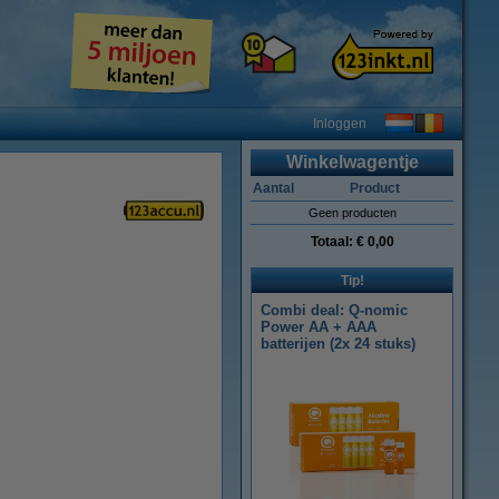
Inloggen
Winkelwagentje
Aantal
Product
Geen producten
Totaal:
€ 0,00
Tip!
Combi deal: Q-nomic
Power AA + AAA
batterijen (2x 24 stuks)