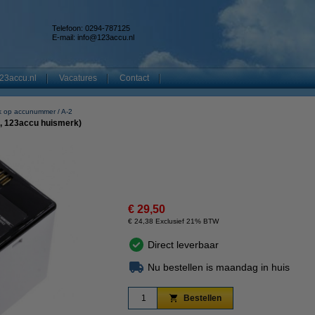
Telefoon: 0294-787125
E-mail:
info@123accu.nl
23accu.nl
Vacatures
Contact
k op accunummer
A-2
h, 123accu huismerk)
€ 29,50
€ 24,38 Exclusief 21% BTW
Direct leverbaar
Nu bestellen is maandag in huis
Bestellen