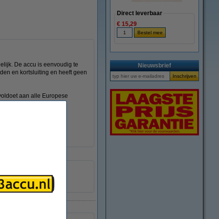
Direct leverbaar
€ 15,29
lijk. De accu is eenvoudig te
Nieuwsbrief
den en kortsluiting en heeft geen
 voldoet aan alle Europese