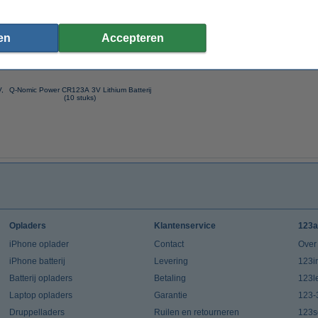
en
Accepteren
V,
Q-Nomic Power CR123A 3V Lithium Batterij
(10 stuks)
Opladers
Klantenservice
123a
iPhone oplader
Contact
Over
iPhone batterij
Levering
123in
Batterij opladers
Betaling
123l
Laptop opladers
Garantie
123-
Druppelladers
Ruilen en retourneren
123s