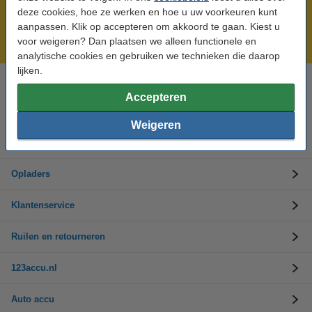
Meer dan 5 miljoen klanten!
deze cookies, hoe ze werken en hoe u uw voorkeuren kunt
Voor 23.59 uur besteld, morgen in huis!
aanpassen. Klik op accepteren om akkoord te gaan. Kiest u
voor weigeren? Dan plaatsen we alleen functionele en
Laagsteprijsgarantie!
analytische cookies en gebruiken we technieken die daarop
lijken.
Hulp nodig? Bel ons op 0294-787125
Accepteren
Op werkdagen van 9.00 tot 17.30 uur
Weigeren
Accu's
Opladers
Klantenservice
Ruilen en retourneren
123accu.nl
Auto accu