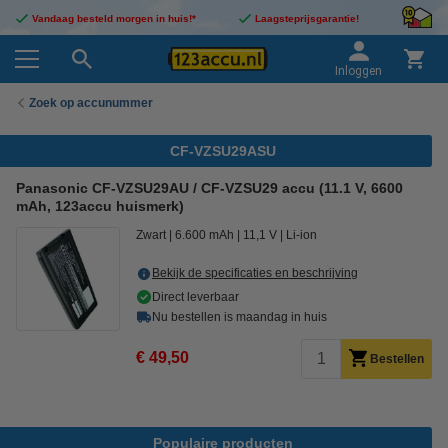
Vandaag besteld morgen in huis!*
Laagsteprijsgarantie!
Inloggen
Zoek op accunummer
CF-VZSU29ASU
Panasonic CF-VZSU29AU / CF-VZSU29 accu (11.1 V, 6600
mAh, 123accu huismerk)
Zwart
6.600 mAh
11,1 V
Li-ion
Bekijk de specificaties en beschrijving
Direct leverbaar
Nu bestellen is maandag in huis
€ 49,50
Bestellen
Populaire producten