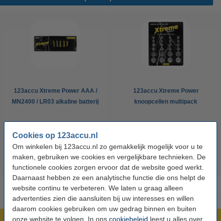
123accu Xtreme Power AAA /
123accu Xtreme Power
MN2400 / LR03 alkaline batterij
knoopcellen multipack
24 stuks
€ 14,50
€ 13,05
€ 5,95
€ 5,36
Inclusief 21%
Inclusief 21% BTW
Cookies op 123accu.nl
BTW
Om winkelen bij 123accu.nl zo gemakkelijk mogelijk voor u te
maken, gebruiken we cookies en vergelijkbare technieken. De
functionele cookies zorgen ervoor dat de website goed werkt.
Daarnaast hebben ze een analytische functie die ons helpt de
website continu te verbeteren. We laten u graag alleen
advertenties zien die aansluiten bij uw interesses en willen
daarom cookies gebruiken om uw gedrag binnen en buiten
onze website te volgen. In ons
cookiebeleid
leest u alles over